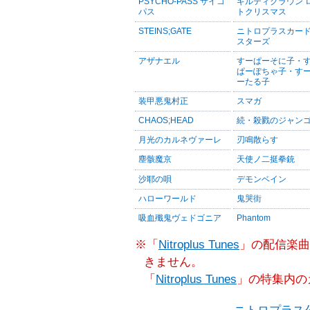
PSYCHO-PASS サイコ
ギルティクラウン 
パス
トクリスマス
STEINS;GATE
ニトロプラスカー
スターズ
アザナエル
すーぱーそに子・
ぱーぽちゃ子・す
ーたる子
装甲悪鬼村正
スマガ
CHAOS;HEAD
続・殺戮のジャン
月光のカルネヴァーレ
刃鳴散らす
塵骸魔京
天使ノ二挺拳銃
沙耶の唄
デモンベイン
ハローワールド
鬼哭街
吸血殲鬼ヴェドゴニア
Phantom
※「
Nitroplus Tunes
」の配信楽曲
きません。
「
Nitroplus Tunes
」の特集内の