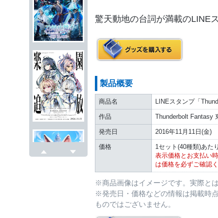
驚天動地の台詞が満載のLIN
製品概要
商品名
LINEスタンプ「Thunde
作品
Thunderbolt Fanta
発売日
2016年11月11日(金)
価格
1セット(40種類)あたり
表示価格とお支払い
戻る
次へ
は価格を必ずご確認
※商品画像はイメージです。実際と
※発売日・価格などの情報は掲載時
ものではございません。