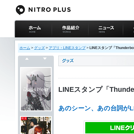
ニトロプラス公式
作品紹介
ニュース
イベ
サイト ホーム
ホーム
>
グッズ
>
アプリ・LINEスタンプ
>
LINEスタンプ「Thunderbo
戻る
次へ
LINEスタンプ「Thunder
あのシーン、あの台詞がL