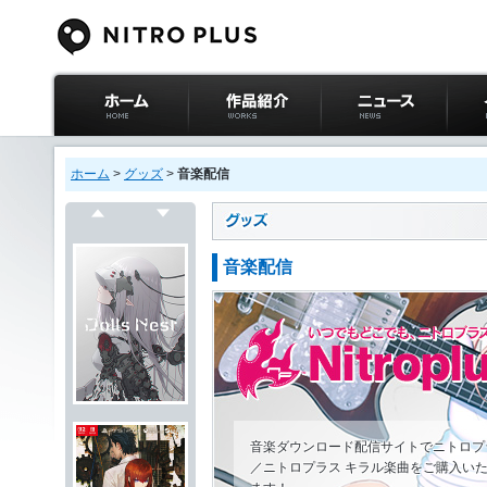
ニトロプラス公式
作品紹介
ニュース
イベ
サイト ホーム
ホーム
>
グッズ
>
音楽配信
戻る
次へ
音楽配信
音楽ダウンロード配信サイトでニトロプ
／ニトロプラス キラル楽曲をご購入い