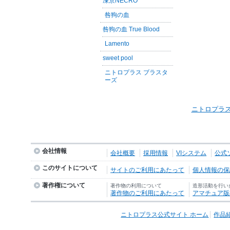
凍京NECRO
咎狗の血
咎狗の血 True Blood
Lamento
sweet pool
ニトロプラス ブラスタ
ーズ
ニトロプラス
会社情報
会社概要
採用情報
VIシステム
公式
このサイトについて
サイトのご利用にあたって
個人情報の保護
著作権について
著作物の利用について
造形活動を行い
著作物のご利用にあたって
アマチュア版
ニトロプラス公式サイト ホーム
作品