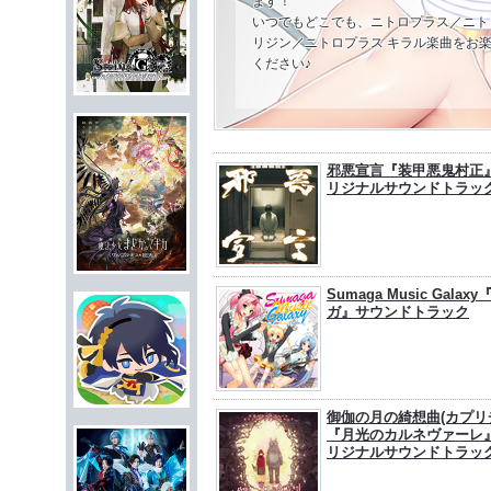
ます！
いつでもどこでも、ニトロプラス／ニト
リジン／ニトロプラス キラル楽曲をお
ください♪
邪悪宣言『装甲悪鬼村正
リジナルサウンドトラッ
Sumaga Music Galax
ガ』サウンドトラック
御伽の月の綺想曲(カプリ
『月光のカルネヴァーレ
リジナルサウンドトラッ