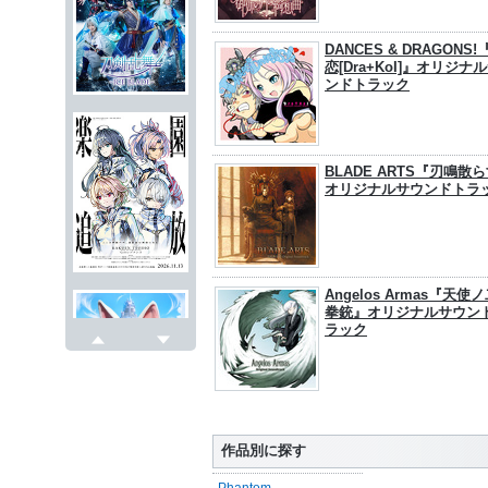
DANCES & DRAGONS!
恋[Dra+KoI]』オリジナ
ンドトラック
BLADE ARTS『刃鳴散
オリジナルサウンドトラ
Angelos Armas『天使
拳銃』オリジナルサウン
ラック
戻る
次へ
作品別に探す
Phantom