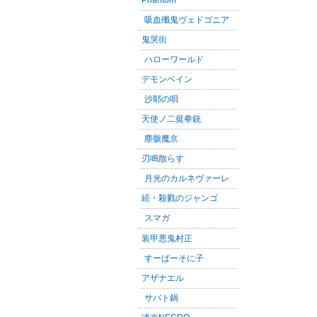
吸血殲鬼ヴェドゴニア
鬼哭街
ハローワールド
デモンベイン
沙耶の唄
天使ノ二挺拳銃
塵骸魔京
刃鳴散らす
月光のカルネヴァーレ
続・殺戮のジャンゴ
スマガ
装甲悪鬼村正
すーぱーそに子
アザナエル
サバト鍋