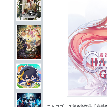
ニトロプラス第8弾作品『塵骸