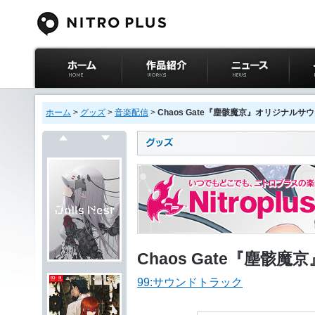
ニトロプラス公式
作品紹介
ニュース
イベ
サイト ホーム
ホーム
>
グッズ
>
音楽配信
>
Chaos Gate『塵骸魔京』オリジナルサ
戻る
次へ
Chaos Gate『塵
99:サウンドトラック