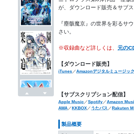
が、ダウンロード販売＆サブス
『塵骸魔京』の世界を彩るサウ
さい。
※収録曲など詳しくは、
元のC
【ダウンロード販売】
iTunes
／
Amazonデジタルミュージッ
【サブスクリプション配信】
戻る
次へ
Apple Music
／
Spotify
／
Amazon Musi
AWA
／
KKBOX
／
うたパス
／
Rakuten M
製品概要