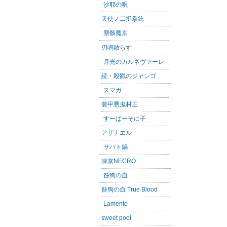
沙耶の唄
天使ノ二挺拳銃
塵骸魔京
刃鳴散らす
月光のカルネヴァーレ
続・殺戮のジャンゴ
スマガ
装甲悪鬼村正
すーぱーそに子
アザナエル
サバト鍋
凍京NECRO
咎狗の血
咎狗の血 True Blood
Lamento
sweet pool