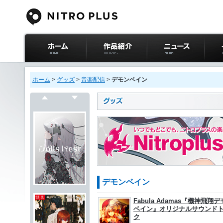
ニトロプラス公式
作品紹介
ニュース
イベ
サイト ホーム
ホーム
>
グッズ
>
音楽配信
>
デモンベイン
戻る
次へ
デモンベイン
Fabula Adamas『機神飛翔
ベイン』オリジナルサウンド
ク