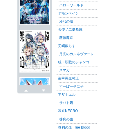
ハローワールド
デモンベイン
沙耶の唄
天使ノ二挺拳銃
塵骸魔京
刃鳴散らす
月光のカルネヴァーレ
続・殺戮のジャンゴ
スマガ
装甲悪鬼村正
すーぱーそに子
アザナエル
戻る
次へ
サバト鍋
凍京NECRO
咎狗の血
咎狗の血 True Blood