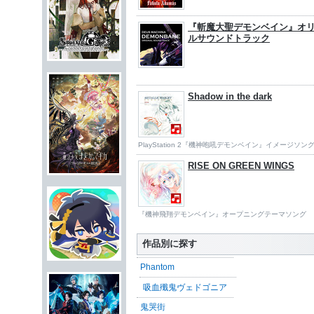
『斬魔大聖デモンベイン』オ
ルサウンドトラック
Shadow in the dark
PlayStation 2『機神咆吼デモンベイン』イメージソン
RISE ON GREEN WINGS
『機神飛翔デモンベイン』オープニングテーマソング
作品別に探す
Phantom
吸血殲鬼ヴェドゴニア
鬼哭街