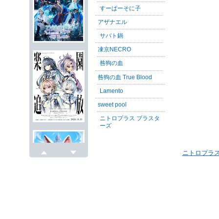
すーぱーそに子
アザナエル
サバト鍋
凍京NECRO
咎狗の血
咎狗の血 True Blood
Lamento
sweet pool
ニトロプラス ブラスタ
ーズ
ニトロプラス
戻る
次へ