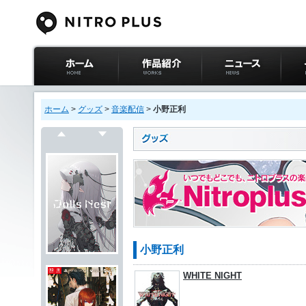
ニトロプラス公式
作品紹介
ニュース
イベ
サイト ホーム
ホーム
>
グッズ
>
音楽配信
>
小野正利
戻る
次へ
小野正利
WHITE NIGHT