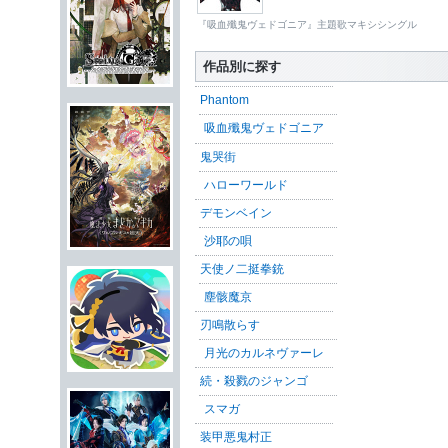
『吸血殲鬼ヴェドゴニア』主題歌マキシシングル
作品別に探す
Phantom
吸血殲鬼ヴェドゴニア
鬼哭街
ハローワールド
デモンベイン
沙耶の唄
天使ノ二挺拳銃
塵骸魔京
刃鳴散らす
月光のカルネヴァーレ
続・殺戮のジャンゴ
スマガ
装甲悪鬼村正