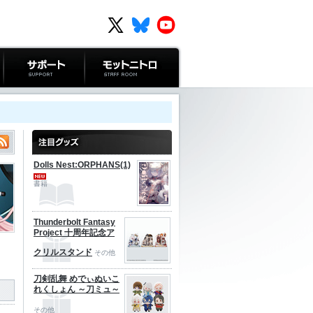
サポート
モットニトロ
Dolls Nest:ORPHANS(1)
書籍
Thunderbolt Fantasy
Project 十周年記念ア
クリルスタンド
その他
刀剣乱舞 めでぃぬいこ
れくしょん ～刀ミュ～
その他