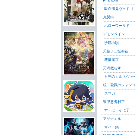
Phantom
吸血殲鬼ヴェドゴ
鬼哭街
ハローワールド
デモンベイン
沙耶の唄
天使ノ二挺拳銃
塵骸魔京
刃鳴散らす
月光のカルネヴァ
続・殺戮のジャン
スマガ
装甲悪鬼村正
すーぱーそに子
アザナエル
サバト鍋