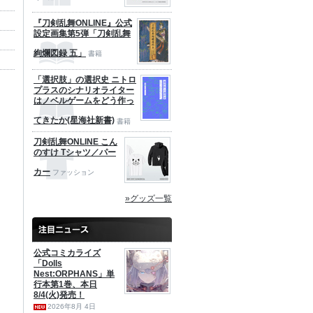
『刀剣乱舞ONLINE』公式
設定画集第5弾「刀剣乱舞
絢爛図録 五」
書籍
「選択肢」の選択史 ニトロ
プラスのシナリオライター
はノベルゲームをどう作っ
てきたか(星海社新書)
書籍
刀剣乱舞ONLINE こん
のすけ Tシャツ／パー
カー
ファッション
»グッズ一覧
公式コミカライズ
「Dolls
Nest:ORPHANS」単
行本第1巻、本日
8/4(火)発売！
2026年8月 4日