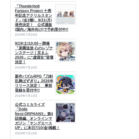
「Thunderbolt
Fantasy Project 十周
年記念アクリルスタン
ド」(全3種)、8/31(月)
発売決定！ 公式通販
(国内／海外向け)で予約受付中!!
2026年7月24日
9/19(土)10:00～開催
「楽園追放 心のレゾナ
ンステージ｜京まふ
2026」に“虚淵玄”登壇
決定！
2026年7月16日
新作パズルRPG『刀剣
乱舞ぱずぎり』2026年
リリース決定！ 事前
登録を受付中!!
2026年7月13日
公式コミカライズ
「Dolls
Nest:ORPHANS」第4
話後編、オンラインマ
ガジン「ヤングエース
UP」に本日7/10(金)掲載！
2026年7月10日