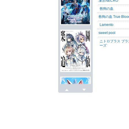
凍京NECRO
咎狗の血
咎狗の血 True Bloo
Lamento
sweet pool
ニトロプラス ブラ
ーズ
戻る
次へ