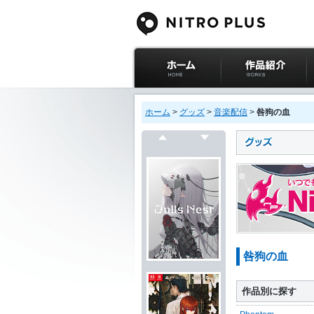
ニトロプラス公式
作品紹介
サイト ホーム
ホーム
>
グッズ
>
音楽配信
>
咎狗の血
戻る
次へ
咎狗の血
作品別に探す