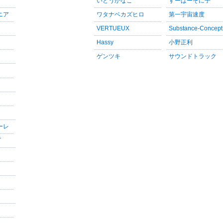
いとうかなこ
すーぱーそに子
ニア
ワタナベカズヒロ
第一宇宙速度
VERTUEUX
Substance-Concept
Hassy
小野正利
ゲンツキ
サウンドトラック
ーレ
ゴ