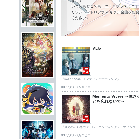
ます！
いつでもどこでも、ニトロプラス／ニト
リジン／ニトロプラス キラル楽曲をお
ください♪
VLG
『sweet pool』エンディングテーマソング
03:ワタナベカズヒロ
Memento Vivere ～生
とを忘れないで～
『月光のカルネヴァーレ』エンディングテーマソング
03:ワタナベカズヒロ