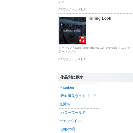
ング
03:ワタナベカズヒロ
Killing Look
ドラマCD『sweet pool drama CD -everblue-』エン
テーマソング
03:ワタナベカズヒロ
作品別に探す
Phantom
吸血殲鬼ヴェドゴニア
鬼哭街
ハローワールド
デモンベイン
沙耶の唄