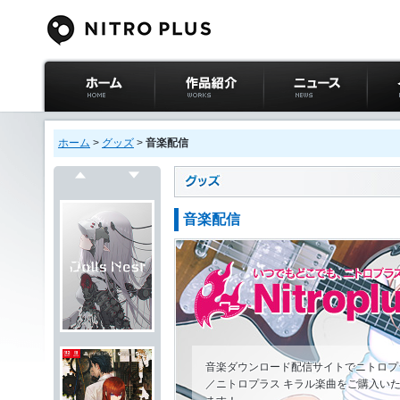
ニトロプラス公式
作品紹介
ニュース
イベ
サイト ホーム
ホーム
>
グッズ
>
音楽配信
戻る
次へ
音楽配信
音楽ダウンロード配信サイトでニトロプ
／ニトロプラス キラル楽曲をご購入い