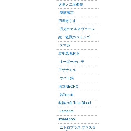
天使ノ二挺拳銃
塵骸魔京
刃鳴散らす
月光のカルネヴァーレ
続・殺戮のジャンゴ
スマガ
装甲悪鬼村正
すーぱーそに子
アザナエル
サバト鍋
凍京NECRO
咎狗の血
咎狗の血 True Blood
Lamento
sweet pool
ニトロプラス ブラスタ