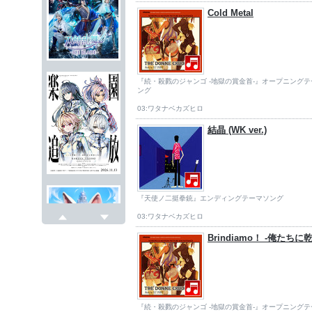
Cold Metal
『続・殺戮のジャンゴ -地獄の賞金首-』オープニング
ング
03:ワタナベカズヒロ
結晶 (WK ver.)
『天使ノ二挺拳銃』エンディングテーマソング
03:ワタナベカズヒロ
戻る
次へ
Brindiamo！ -俺たちに
『続・殺戮のジャンゴ -地獄の賞金首-』オープニング