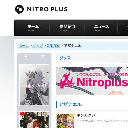
ニトロプラス公式
作品紹介
ニュース
イベ
サイト ホーム
ホーム
>
グッズ
>
音楽配信
>
アザナエル
戻る
次へ
アザナエル
キンカクジ
『アザナエル』オープニングテーマソン