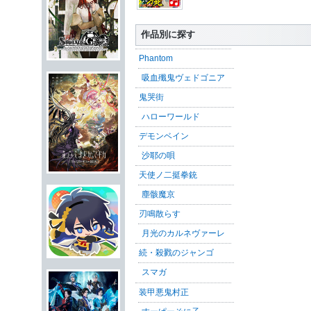
作品別に探す
Phantom
吸血殲鬼ヴェドゴニア
鬼哭街
ハローワールド
デモンベイン
沙耶の唄
天使ノ二挺拳銃
塵骸魔京
刃鳴散らす
月光のカルネヴァーレ
続・殺戮のジャンゴ
スマガ
装甲悪鬼村正