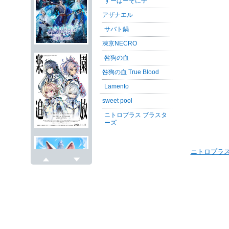
すーぱーそに子
アザナエル
サバト鍋
凍京NECRO
咎狗の血
咎狗の血 True Blood
Lamento
sweet pool
ニトロプラス ブラスタ
ーズ
ニトロプラス
戻る
次へ