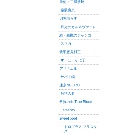
天使ノ二挺拳銃
塵骸魔京
刃鳴散らす
月光のカルネヴァーレ
続・殺戮のジャンゴ
スマガ
装甲悪鬼村正
すーぱーそに子
アザナエル
サバト鍋
凍京NECRO
咎狗の血
咎狗の血 True Blood
Lamento
sweet pool
ニトロプラス ブラスタ
ーズ