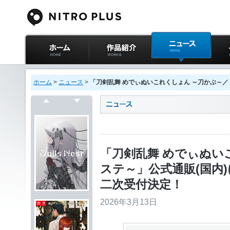
ニトロプラス公式
作品紹介
ニュース
イベ
サイト ホーム
ホーム
>
ニュース
>
「刀剣乱舞 めでぃぬいこれくしょん ～刀かぶ～／～刀
戻る
次へ
「刀剣乱舞 めでぃぬい
ステ～」公式通販(国内)にお
二次受付決定！
2026年3月13日