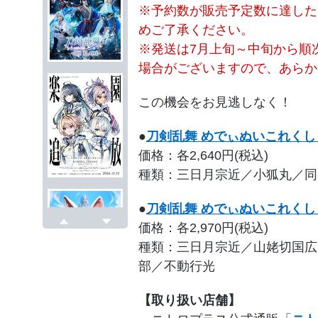
※予約数が販売予定数に達した
めご了承ください。
※発送は7月上旬～中旬から順
場合がございますので、あらか
この機会をお見逃しなく！
●
刀剣乱舞 めでぃぬいこれくしょ
価格：各2,640円(税込)
種類：三日月宗近／小狐丸／同
●
刀剣乱舞 めでぃぬいこれくしょ
価格：各2,970円(税込)
戻る
次へ
種類：三日月宗近／山姥切国広
部／不動行光
【取り扱い店舗】