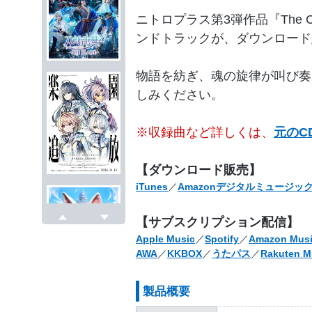
ニトロプラス第3弾作品『The Cy
ンドトラックが、ダウンロード
物語を紡ぎ、魂の旋律が叫び奏
しみください。
※収録曲など詳しくは、
元のC
【ダウンロード販売】
iTunes
／
Amazonデジタルミュージッ
【サブスクリプション配信】
戻る
次へ
Apple Music
／
Spotify
／
Amazon Musi
AWA
／
KKBOX
／
うたパス
／
Rakuten M
製品概要