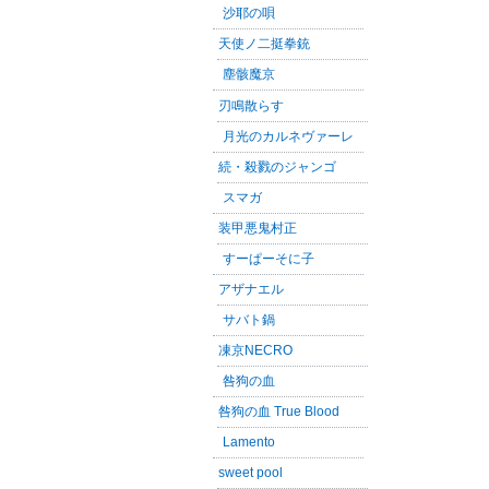
沙耶の唄
天使ノ二挺拳銃
塵骸魔京
刃鳴散らす
月光のカルネヴァーレ
続・殺戮のジャンゴ
スマガ
装甲悪鬼村正
すーぱーそに子
アザナエル
サバト鍋
凍京NECRO
咎狗の血
咎狗の血 True Blood
Lamento
sweet pool