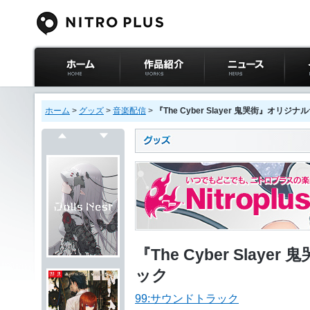
ニトロプラス公式
作品紹介
ニュース
イベ
サイト ホーム
ホーム
>
グッズ
>
音楽配信
>
『The Cyber Slayer 鬼哭街』オリ
戻る
次へ
『The Cyber Sla
ック
99:サウンドトラック