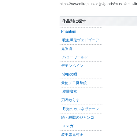
https://www.nitroplus.co.jp/goods/music/artis
作品別に探す
Phantom
吸血殲鬼ヴェドゴニア
鬼哭街
ハローワールド
デモンベイン
沙耶の唄
天使ノ二挺拳銃
塵骸魔京
刃鳴散らす
月光のカルネヴァーレ
続・殺戮のジャンゴ
スマガ
装甲悪鬼村正