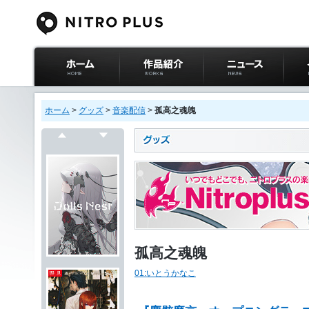
ニトロプラス公式
作品紹介
ニュース
イベ
サイト ホーム
ホーム
>
グッズ
>
音楽配信
>
孤高之魂魄
戻る
次へ
孤高之魂魄
01:いとうかなこ