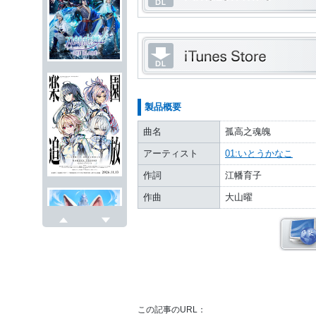
製品概要
曲名
孤高之魂魄
アーティスト
01:いとうかなこ
作詞
江幡育子
作曲
大山曜
戻る
次へ
この記事のURL：