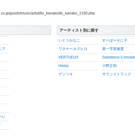
s.co.jp/goods/music/artist/ito_kanako/ito_kanako_2160.php
アーティスト別に探す
いとうかなこ
すーぱーそに子
ニア
ワタナベカズヒロ
第一宇宙速度
VERTUEUX
Substance-Concept
Hassy
小野正利
ゲンツキ
サウンドトラック
ーレ
ゴ