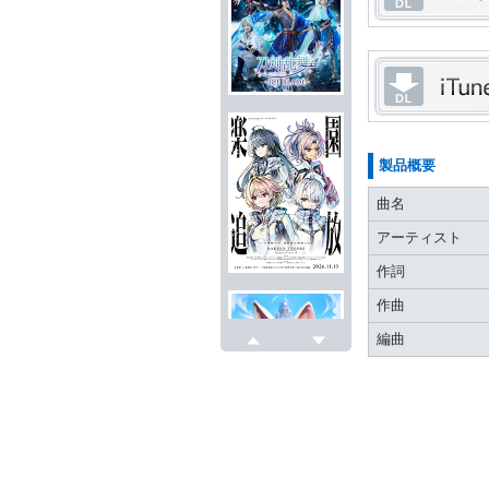
製品概要
曲名
アーティスト
作詞
作曲
編曲
戻る
次へ