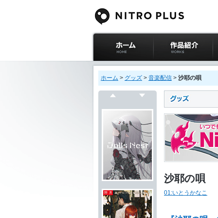
ニトロプラス公式
作品紹介
サイト ホーム
ホーム
>
グッズ
>
音楽配信
>
沙耶の唄
戻る
次へ
沙耶の唄
01:いとうかなこ