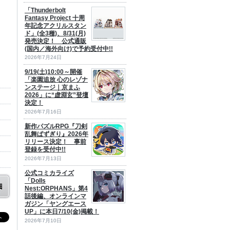
「Thunderbolt
Fantasy Project 十周
年記念アクリルスタン
ド」(全3種)、8/31(月)
発売決定！ 公式通販
(国内／海外向け)で予約受付中!!
2026年7月24日
9/19(土)10:00～開催
「楽園追放 心のレゾナ
ンステージ｜京まふ
2026」に“虚淵玄”登壇
決定！
2026年7月16日
新作パズルRPG『刀剣
乱舞ぱずぎり』2026年
リリース決定！ 事前
登録を受付中!!
2026年7月13日
公式コミカライズ
「Dolls
Nest:ORPHANS」第4
話後編、オンラインマ
ガジン「ヤングエース
UP」に本日7/10(金)掲載！
2026年7月10日