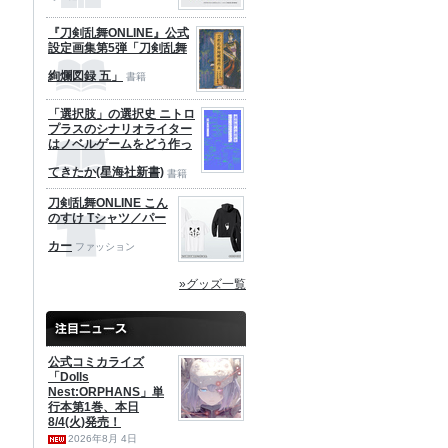
『刀剣乱舞ONLINE』公式
設定画集第5弾「刀剣乱舞
絢爛図録 五」
書籍
「選択肢」の選択史 ニトロ
プラスのシナリオライター
はノベルゲームをどう作っ
てきたか(星海社新書)
書籍
刀剣乱舞ONLINE こん
のすけ Tシャツ／パー
カー
ファッション
»グッズ一覧
公式コミカライズ
「Dolls
Nest:ORPHANS」単
行本第1巻、本日
8/4(火)発売！
2026年8月 4日