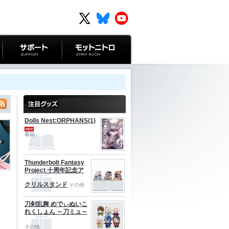
サポート
モットニトロ
Dolls Nest:ORPHANS(1)
書籍
Thunderbolt Fantasy
Project 十周年記念ア
クリルスタンド
その他
刀剣乱舞 めでぃぬいこ
れくしょん ～刀ミュ～
その他