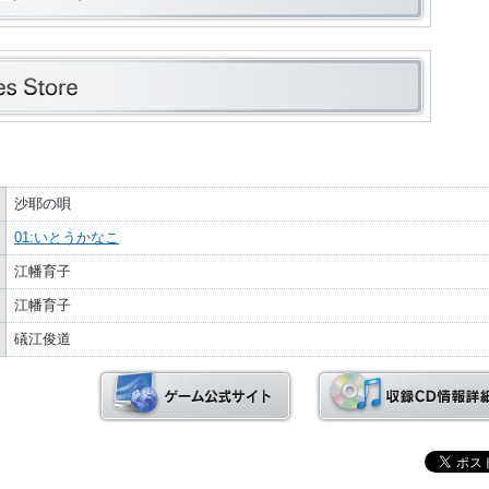
沙耶の唄
01:いとうかなこ
江幡育子
江幡育子
礒江俊道