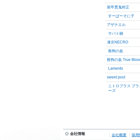
装甲悪鬼村正
すーぱーそに子
アザナエル
サバト鍋
凍京NECRO
咎狗の血
咎狗の血 True Bloo
Lamento
sweet pool
ニトロプラス ブラ
ーズ
会社情報
会社概要
採用