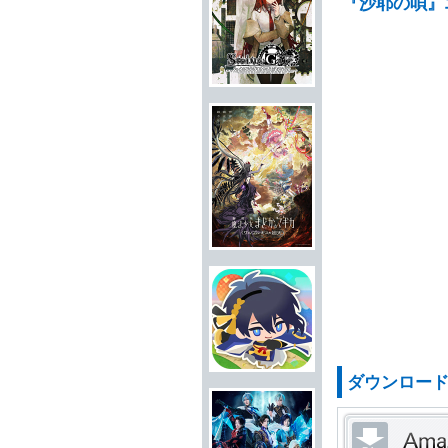
『沙耶の唄』
ダウンロー