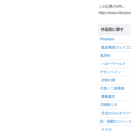
この記事のURL：
https://www.nitroplu
作品別に探す
Phantom
吸血殲鬼ヴェドゴ
鬼哭街
ハローワールド
デモンベイン
沙耶の唄
天使ノ二挺拳銃
塵骸魔京
刃鳴散らす
月光のカルネヴァ
続・殺戮のジャン
スマガ