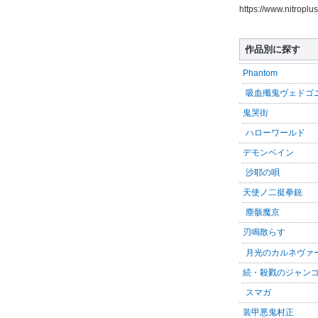
https://www.nitroplu
作品別に探す
Phantom
吸血殲鬼ヴェドゴ
鬼哭街
ハローワールド
デモンベイン
沙耶の唄
天使ノ二挺拳銃
塵骸魔京
刃鳴散らす
月光のカルネヴァ
続・殺戮のジャン
スマガ
装甲悪鬼村正