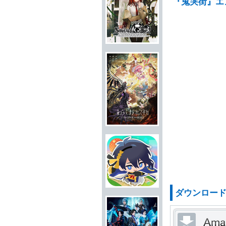
『鬼哭街』エ
ダウンロー