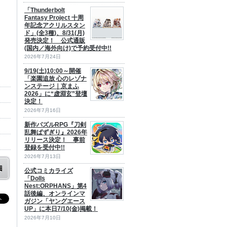
「Thunderbolt
Fantasy Project 十周
年記念アクリルスタン
ド」(全3種)、8/31(月)
発売決定！ 公式通販
(国内／海外向け)で予約受付中!!
2026年7月24日
9/19(土)10:00～開催
「楽園追放 心のレゾナ
ンステージ｜京まふ
2026」に“虚淵玄”登壇
決定！
2026年7月16日
新作パズルRPG『刀剣
乱舞ぱずぎり』2026年
リリース決定！ 事前
登録を受付中!!
2026年7月13日
公式コミカライズ
「Dolls
Nest:ORPHANS」第4
話後編、オンラインマ
ガジン「ヤングエース
UP」に本日7/10(金)掲載！
2026年7月10日