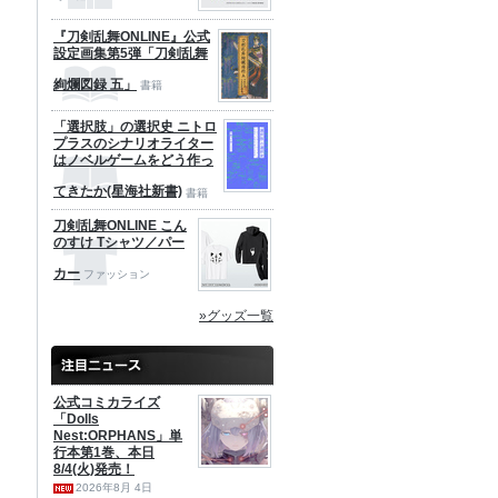
『刀剣乱舞ONLINE』公式
設定画集第5弾「刀剣乱舞
絢爛図録 五」
書籍
「選択肢」の選択史 ニトロ
プラスのシナリオライター
はノベルゲームをどう作っ
てきたか(星海社新書)
書籍
刀剣乱舞ONLINE こん
のすけ Tシャツ／パー
カー
ファッション
»グッズ一覧
公式コミカライズ
「Dolls
Nest:ORPHANS」単
行本第1巻、本日
8/4(火)発売！
2026年8月 4日