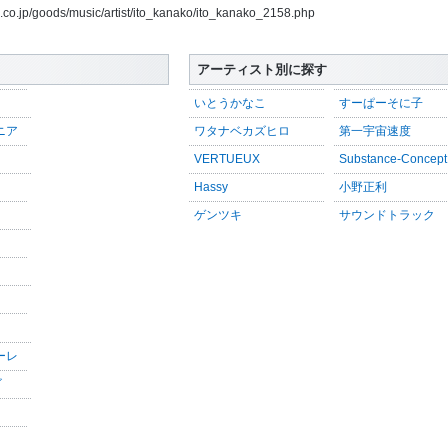
s.co.jp/goods/music/artist/ito_kanako/ito_kanako_2158.php
アーティスト別に探す
いとうかなこ
すーぱーそに子
ニア
ワタナベカズヒロ
第一宇宙速度
VERTUEUX
Substance-Concept
Hassy
小野正利
ゲンツキ
サウンドトラック
ーレ
ゴ