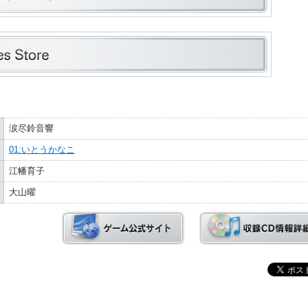
涙尽鈴音響
01:いとうかなこ
江幡育子
大山曜