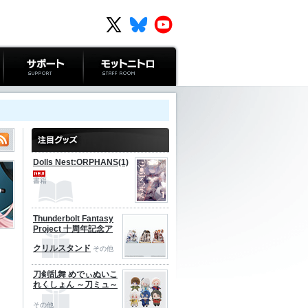
サポート
モットニトロ
Dolls Nest:ORPHANS(1)
書籍
Thunderbolt Fantasy
Project 十周年記念ア
クリルスタンド
その他
刀剣乱舞 めでぃぬいこ
れくしょん ～刀ミュ～
その他