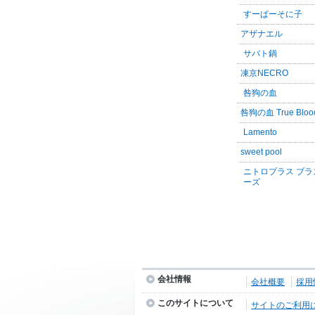
すーぱーそに子
アザナエル
サバト鍋
凍京NECRO
咎狗の血
咎狗の血 True Bloo
Lamento
sweet pool
ニトロプラス ブラ
ーズ
会社情報
会社概要
採用
このサイトについて
サイトのご利用