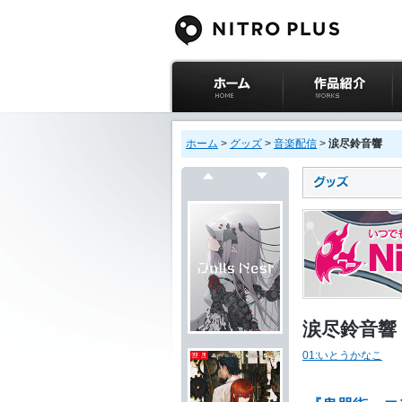
ニトロプラス公式
作品紹介
サイト ホーム
ホーム
>
グッズ
>
音楽配信
>
涙尽鈴音響
戻る
次へ
涙尽鈴音響
01:いとうかなこ