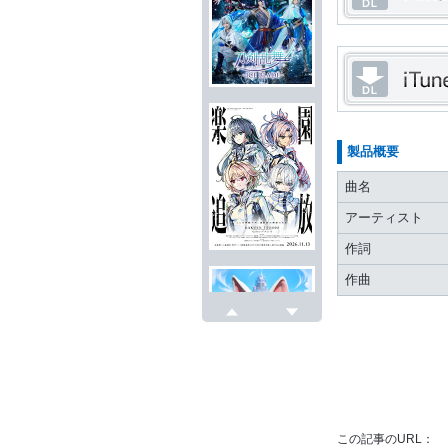
製品概要
曲名
アーティスト
作詞
作曲
戻る
次へ
この記事のURL：