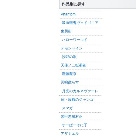
作品別に探す
Phantom
吸血殲鬼ヴェドゴニア
鬼哭街
ハローワールド
デモンベイン
沙耶の唄
天使ノ二挺拳銃
塵骸魔京
刃鳴散らす
月光のカルネヴァーレ
続・殺戮のジャンゴ
スマガ
装甲悪鬼村正
すーぱーそに子
アザナエル