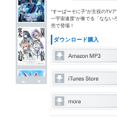
“すーぱーそに子”が主役のTV
一宇宙速度”が奏でる「なないろ♫
売で登場！
ダウンロード購入
戻る
次へ