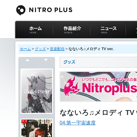
ニトロプラス公式
作品紹介
ニュース
イベ
サイト ホーム
ホーム
>
グッズ
>
音楽配信
>
なないろ♫メロディ TV ver.
戻る
次へ
なないろ♫メロディ TV v
04:第一宇宙速度