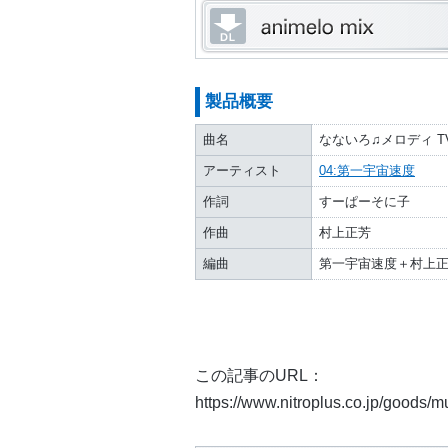
製品概要
曲名
なないろ♫メロディ TV 
アーティスト
04:第一宇宙速度
作詞
すーぱーそに子
作曲
村上正芳
編曲
第一宇宙速度＋村上
この記事のURL：
https://www.nitroplus.co.jp/goods/mu