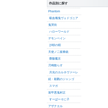
作品別に探す
Phantom
吸血殲鬼ヴェドゴニア
鬼哭街
ハローワールド
デモンベイン
沙耶の唄
天使ノ二挺拳銃
塵骸魔京
刃鳴散らす
月光のカルネヴァーレ
続・殺戮のジャンゴ
スマガ
装甲悪鬼村正
すーぱーそに子
アザナエル