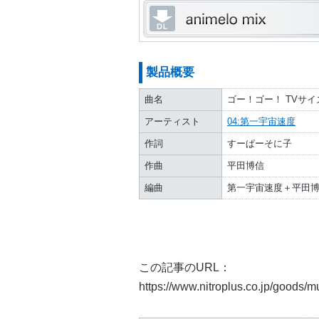
製品概要
曲名
ゴー！ゴー！ TVサイズ 
アーティスト
04:第一宇宙速度
作詞
すーぱーそに子
作曲
平田博信
編曲
第一宇宙速度＋平田
この記事のURL：
https://www.nitroplus.co.jp/goods/mu