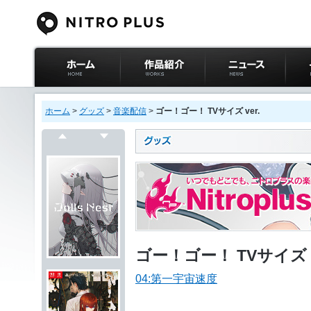
ニトロプラス公式
作品紹介
ニュース
イベ
サイト ホーム
ホーム
>
グッズ
>
音楽配信
>
ゴー！ゴー！ TVサイズ ver.
戻る
次へ
ゴー！ゴー！ TVサイズ v
04:第一宇宙速度