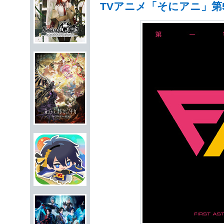
TVアニメ「そにアニ」第