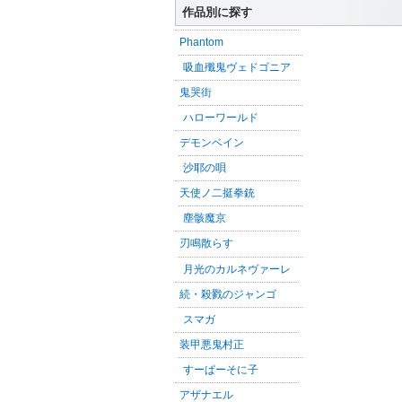
作品別に探す
Phantom
吸血殲鬼ヴェドゴニア
鬼哭街
ハローワールド
デモンベイン
沙耶の唄
天使ノ二挺拳銃
塵骸魔京
刃鳴散らす
月光のカルネヴァーレ
続・殺戮のジャンゴ
スマガ
装甲悪鬼村正
すーぱーそに子
アザナエル