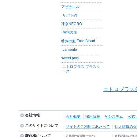
アザナエル
サバト鍋
凍京NECRO
咎狗の血
咎狗の血 True Blood
Lamento
sweet pool
ニトロプラス ブラスタ
ーズ
ニトロプラス
会社情報
会社概要
採用情報
VIシステム
公式
このサイトについて
サイトのご利用にあたって
個人情報の保護
著作権について
著作物の利用について
造形活動を行い