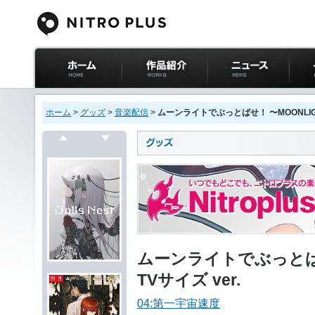
ニトロプラス公式
作品紹介
ニュース
イベ
サイト ホーム
ホーム
>
グッズ
>
音楽配信
>
ムーンライトでぶっとばせ！ 〜MOONLIGHT
戻る
次へ
ムーンライトでぶっとばせ！
TVサイズ ver.
04:第一宇宙速度