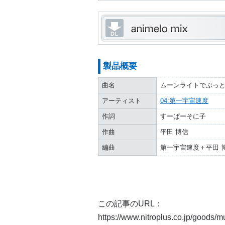
製品概要
曲名
ムーンライトでぶっとばせ！
アーティスト
04:第一宇宙速度
作詞
すーぱーそに子
作曲
平田 博信
編曲
第一宇宙速度＋平田 
この記事のURL：
https://www.nitroplus.co.jp/goods/mu