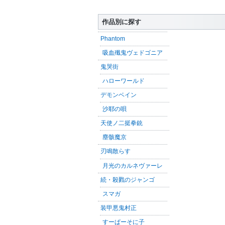
作品別に探す
Phantom
吸血殲鬼ヴェドゴニア
鬼哭街
ハローワールド
デモンベイン
沙耶の唄
天使ノ二挺拳銃
塵骸魔京
刃鳴散らす
月光のカルネヴァーレ
続・殺戮のジャンゴ
スマガ
装甲悪鬼村正
すーぱーそに子