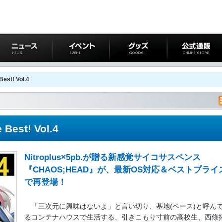
ニュース
イベント
グッズ
公式通販
est! Vol.4
Best! Vol.4
Nitroplus×5pb.が贈る新感覚サイコサスペンス
『CHAOS;HEAD』が、最新OS対応＆ベストプライ
で再登場！
「三次元に興味はないよ」と言い切り、基地(ベース)と呼ん
るコンテナハウスで生活する、引きこもり寸前の高校生、西條