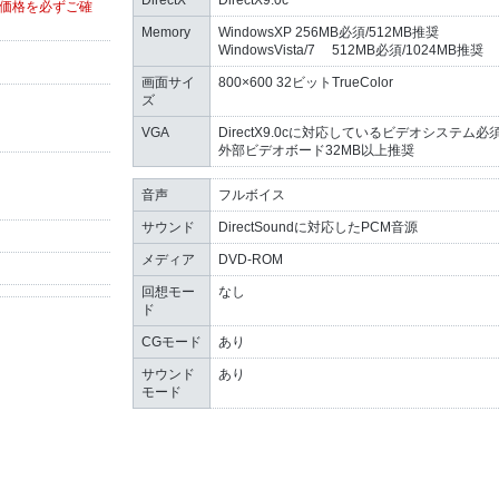
DirectX
DirectX9.0c
価格を必ずご確
Memory
WindowsXP 256MB必須/512MB推奨
WindowsVista/7 512MB必須/1024MB推奨
画面サイ
800×600 32ビットTrueColor
ズ
VGA
DirectX9.0cに対応しているビデオシステム必
外部ビデオボード32MB以上推奨
音声
フルボイス
サウンド
DirectSoundに対応したPCM音源
メディア
DVD-ROM
回想モー
なし
ド
CGモード
あり
サウンド
あり
モード