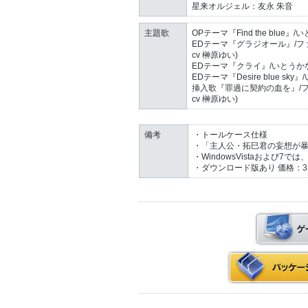
星来オルジェル：友永 朱音
主題歌
OPテーマ『Find the blue』
EDテーマ『グラジオール』/ファ
cv 榊原ゆい)
EDテーマ『クライ』/いとうか
EDテーマ『Desire blue sk
挿入歌『罪過に契約の血を』/フ
cv 榊原ゆい)
備考
・トールケース仕様
・「主人公・拓巳君の妄想が暴走
・WindowsVistaおよび7
・ダウンロード版あり 価格：3,00