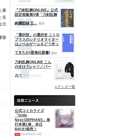
『刀剣乱舞ONLINE』公式
人事
設定画集第5弾「刀剣乱舞
と名
絢爛図録 五」
は次
書籍
「選択肢」の選択史 ニトロ
凄惨
プラスのシナリオライター
はノベルゲームをどう作っ
てきたか(星海社新書)
書籍
刀剣乱舞ONLINE こん
のすけ Tシャツ／パー
カー
ファッション
»グッズ一覧
公式コミカライズ
「Dolls
Nest:ORPHANS」単
行本第1巻、本日
8/4(火)発売！
2026年8月 4日