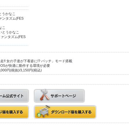
/いとうかなこ
ンタズム(FES
なこ
y』/いとうかなこ
ァンタズム(FES
!! 女の子達が下着姿に!? パッチ」モード搭載
では、OSが快適に動作する環境が必要
0円(税抜)/3,150円(税込)