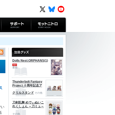
サポート
モットニトロ
Dolls Nest:ORPHANS(1)
書籍
Thunderbolt Fantasy
Project 十周年記念ア
ス
クリルスタンド
その他
刀剣乱舞 めでぃぬいこ
れくしょん ～刀ミュ～
でい
拓
その他