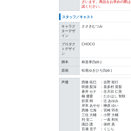
ざいます。商品をお求めの際は
認ください。
スタッフ／キャスト
キャラク
ささきむつみ
ターデザ
イン
プロダク
CHOCO
トデザイ
ン
脚本
林直孝(5pb.)
原画
松尾ゆきひろ(5pb.)
声優
西條 拓巳 ：吉野 裕行
咲畑 梨深 ：喜多村 英梨
蒼井 セナ ：生天目 仁美
楠 優愛 ：たかはし 智秋
折原 梢 ：辻 あゆみ
岸本 あやせ：榊原 ゆい
西條 七海 ：宮崎 羽衣
三住 大輔 ：小野 大輔
判 安二 ：一条 和矢
諏訪 護 ：保村 真
百瀬 克子 ：くじら