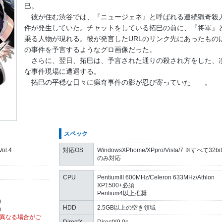
巳。
彼が住む渋谷では、『ニュージェネ』と呼ばれる連続猟奇殺
件が発生していた。チャットをしている拓巳の前に、『将軍』
乗る人物が現れる。彼が発言したURLのリンク先にあったもの
の事件を予言するようなグロ画像だった。
さらに、翌日、拓巳は、予言された通りの殺され方をした、
な事件現場に遭遇する。
拓巳の平穏な日々に猟奇事件の影が忍び寄っていた――。
スペック
ol.4
対応OS
WindowsXPhome/XPpro/Vista/7 ※すべて32bit
のみ対応
CPU
PentiumIII 600MHz/Celeron 633MHz/Athlon
XP1500+必須
Pentium4以上推奨
)
HDD
2.5GB以上の空き領域
)
異なる場合がご