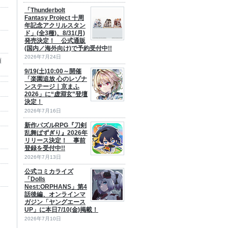
「Thunderbolt
Fantasy Project 十周
年記念アクリルスタン
ド」(全3種)、8/31(月)
発売決定！ 公式通販
(国内／海外向け)で予約受付中!!
2026年7月24日
須
9/19(土)10:00～開催
「楽園追放 心のレゾナ
ンステージ｜京まふ
2026」に“虚淵玄”登壇
決定！
2026年7月16日
新作パズルRPG『刀剣
乱舞ぱずぎり』2026年
リリース決定！ 事前
登録を受付中!!
2026年7月13日
公式コミカライズ
「Dolls
Nest:ORPHANS」第4
話後編、オンラインマ
ガジン「ヤングエース
UP」に本日7/10(金)掲載！
2026年7月10日