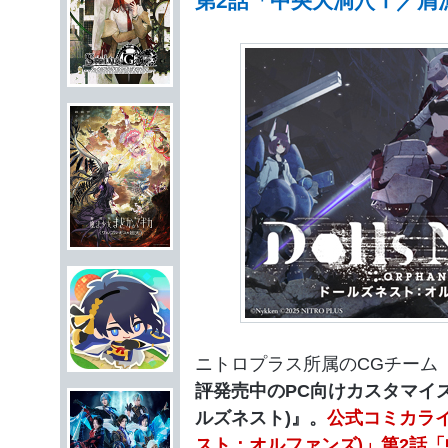
第2話「中央大洞穴Ⅰ／屑
ニトロプラス所属のCGチーム
評発売中のPC向けカスタマイズ3D
ルズネスト)』。
公式コミカライズ「
スト：オルファンズ)」第2話