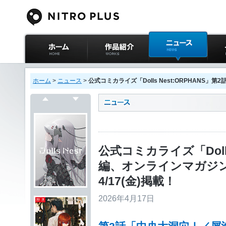
ニトロプラス公式
作品紹介
ニュース
イベ
サイト ホーム
ホーム
>
ニュース
>
公式コミカライズ「Dolls Nest:ORPHANS
戻る
次へ
公式コミカライズ「Dolls
編、オンラインマガジ
4/17(金)掲載！
2026年4月17日