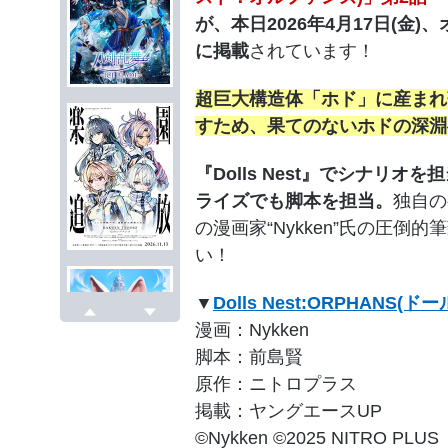
が、本日2026年4月17日(金
に掲載
されています！
超巨大構造体「ホド」に産まれ
すため、果てのないホドの深淵
『Dolls Nest』でシナリオ
ライズでも脚本を担当。
独自の
の漫画家“Nykken”氏の圧
い！
▼
Dolls Nest:ORPHAN
漫画：Nykken
戻る
次へ
脚本：前島賢
原作：ニトロプラス
掲載：ヤングエースUP
©Nykken ©2025 NITRO PLUS