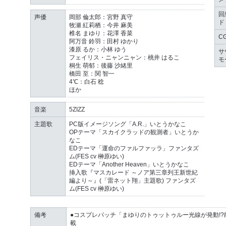
回
声優
岡部 倫太郎：宮野 真守
ド
牧瀬 紅莉栖：今井 麻美
椎名 まゆり：花澤 香菜
C
阿万音 鈴羽：田村 ゆかり
漆原 るか：小林 ゆう
サ
フェイリス・ニャンニャン：桃井 はるこ
モ
桐生 萌郁：後藤 沙緒里
橋田 至：関 智一
4℃：白石 稔
ほか
音楽
5ZIZZ
主題歌
PC版イメージソング「A.R.」いとうかなこ
OPテーマ「スカイクラッドの観測者」いとうか
なこ
EDテーマ「運命のファルファッラ」ファンタズ
ム(FES cv 榊原ゆい)
EDテーマ「Another Heaven」いとうかなこ
挿入歌『マスカレード ～ノア第三章列王新世紀
編より～』(「雷ネット翔」主題歌) ファンタズ
ム(FES cv 榊原ゆい)
備考
●コスプレパッチ「まゆりのトゥットゥルー光線が発動!
載