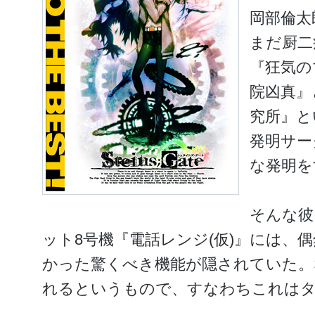
岡部倫太
まだ厨二
『狂気の
院凶真』
究所』と
発明サー
な発明を
そんな彼
ット8号機『電話レンジ(仮)』には、
かった驚くべき機能が隠されていた。
れるというもので、すなわちこれは