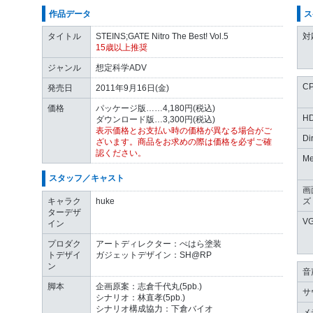
作品データ
ス
タイトル
STEINS;GATE Nitro The Best! Vol.5
対
15歳以上推奨
ジャンル
想定科学ADV
C
発売日
2011年9月16日(金)
価格
パッケージ版……4,180円(税込)
H
ダウンロード版…3,300円(税込)
表示価格とお支払い時の価格が異なる場合がご
Di
ざいます。商品をお求めの際は価格を必ずご確
認ください。
Me
スタッフ／キャスト
画
キャラク
huke
ズ
ターデザ
V
イン
プロダク
アートディレクター：ぺはら塗装
トデザイ
ガジェットデザイン：SH@RP
ン
音
脚本
企画原案：志倉千代丸(5pb.)
サ
シナリオ：林直孝(5pb.)
シナリオ構成協力：下倉バイオ
メ