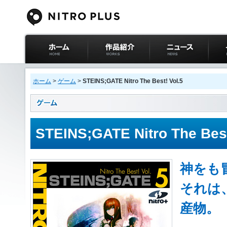
ニトロプラス公式
作品紹介
ニュース
イベ
サイト ホーム
ホーム
>
ゲーム
>
STEINS;GATE Nitro The Best! Vol.5
STEINS;GATE Nitro The Best
神をも
それは
産物。