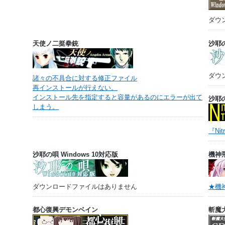
ダウ
天使ノ二挺拳銃
沙耶
ダウ
諸々の不具合に対する修正ファイル
再インストールが行えない。
インストール先を指定すると容量があるのにエラーが出て
沙耶の唄
しまう。
『Ni
沙耶の唄 Windows 10対応版
機神
ダウンロードファイルはありません
★機
都心復興デモンベイン
斬魔