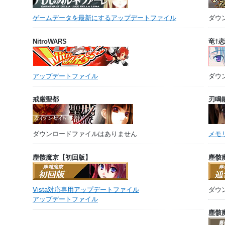
ゲームデータを最新にするアップデートファイル
ダウ
NitroWARS
竜†恋[
アップデートファイル
ダウ
戒厳聖都
刃鳴
ダウンロードファイルはありません
メモ
塵骸魔京【初回版】
塵骸
Vista対応専用アップデートファイル
ダウ
アップデートファイル
塵骸魔