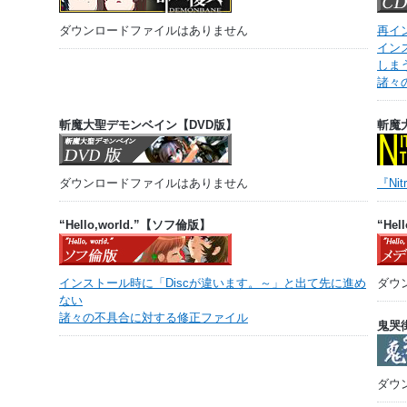
ダウンロードファイルはありません
再イ
イン
しま
諸々
斬魔大聖デモンベイン【DVD版】
斬魔大聖
ダウンロードファイルはありません
『Ni
“Hello,world.”【ソフ倫版】
“He
インストール時に「Discが違います。～」と出て先に進め
ダウ
ない
諸々の不具合に対する修正ファイル
鬼哭街 
ダウ