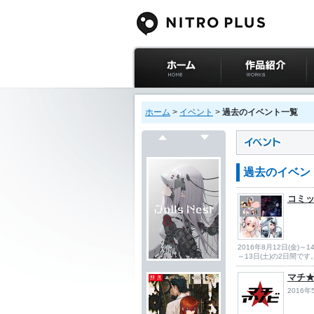
ニトロプラス公式
作品紹介
サイト ホーム
ホーム
>
イベント
>
過去のイベント一覧
戻る
次へ
過去のイベン
コミッ
2016年8月12日(金)～
～13日(土)の2日間で
マチ★ア
2016年