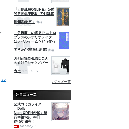
『刀剣乱舞ONLINE』公式
設定画集第5弾「刀剣乱舞
絢爛図録 五」
書籍
r
「選択肢」の選択史 ニトロ
プラスのシナリオライター
はノベルゲームをどう作っ
てきたか(星海社新書)
書籍
刀剣乱舞ONLINE こん
のすけ Tシャツ／パー
カー
ファッション
>
>>
»グッズ一覧
公式コミカライズ
「Dolls
Nest:ORPHANS」単
行本第1巻、本日
8/4(火)発売！
2026年8月 4日