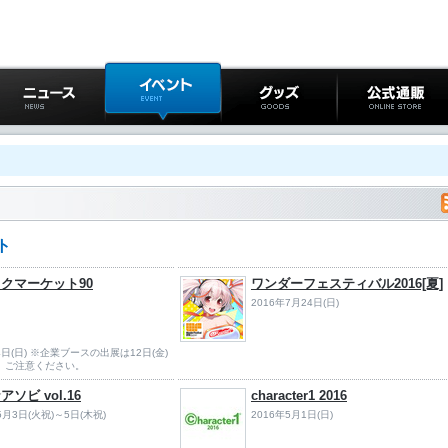
ニュース
イベント
グッズ
公式通販
ト
クマーケット90
ワンダーフェスティバル2016[夏]
2016年7月24日(日)
14日(日) ※企業ブースの出展は12日(金)
す。ご注意ください。
ソビ vol.16
character1 2016
5月3日(火祝)～5日(木祝)
2016年5月1日(日)