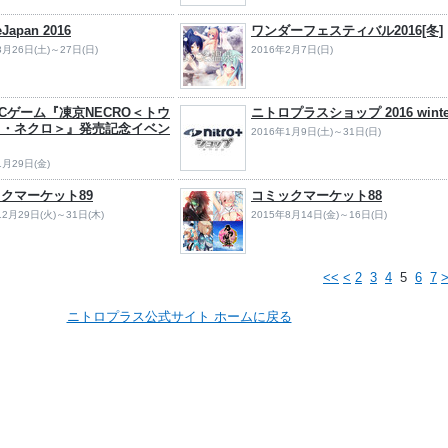
Japan 2016
ワンダーフェスティバル2016[冬]
3月26日(土)～27日(日)
2016年2月7日(日)
PCゲーム『凍京NECRO＜トウ
ニトロプラスショップ 2016 winte
ウ・ネクロ＞』発売記念イベン
2016年1月9日(土)～31日(日)
1月29日(金)
クマーケット89
コミックマーケット88
12月29日(火)～31日(木)
2015年8月14日(金)～16日(日)
<<
<
2
3
4
5
6
7
ニトロプラス公式サイト ホームに戻る