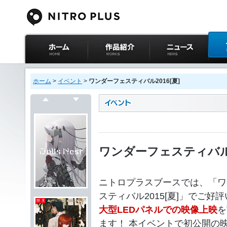
ニトロプラス公式
作品紹介
ニュース
イベ
サイト ホーム
ホーム
>
イベント
>
ワンダーフェスティバル2016[夏]
戻る
次へ
ワンダーフェスティバル2
ニトロプラスブースでは、「ワ
スティバル2015[夏]」でご好
大型LEDパネルでの映像上映
を
ます！ 本イベントで初公開の映