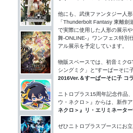
他にも、武侠ファンタジー人形
「Thunderbolt Fantasy 
で
実際に使用した人形の展示や
舞-ONLINE-』ワンフェス特別
アル展示を予定しています。
物販スペースでは、初音ミクG
シングミク」と“すーぱーそに
2016Ver.＆すーぱーそに子 
ニトロプラス15周年記念作品、
ウ・ネクロ＞』からは
、新作ア
ネクロ＞』リ・エリミネーター
ぜひニトロプラスブースにお立