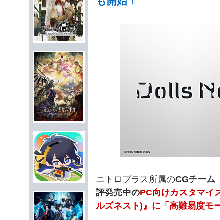
も開始！
ニトロプラス所属の
CGチーム
評発売中の
PC向けカスタマイズ3
ルズネスト)』に「高難易度モ