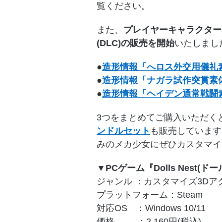
覧ください。
また、
プレイヤーキャラクター
(DLC)の販売を開始
いたしまし
●
造形情報「へロス外交用儀礼
●
造形情報「ナガラ試作突貫素
●
造形情報「ヘイデン通常戦闘
3つをまとめてご購入いただくと
ンドルセット
も販売しています
みのメカ少女にぜひカスタマイ
▼PCゲーム『Dolls Nest(ド
ジャンル ：カスタマイズ3Dア
プラットフォーム：Steam
対応OS ：Windows 10/11
価格 ：2,160円(税込)