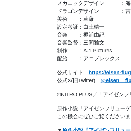
メカニックデザイン ：海老
ドラゴンデザイン ：吉
美術 ：草薙
設定考証：白土晴一
音楽 ：梶浦由記
音響監督：三間雅文
制作 ：A-1 Pictures
配給 ：アニプレックス
公式サイト：
https://eisen-flu
公式X(旧Twitter)：
@eisen__flu
©NITRO PLUS／「アイゼ
原作小説「アイゼンフリューゲ
この機会にぜひご覧くださいま
▼
原作小説『アイゼンフリュー