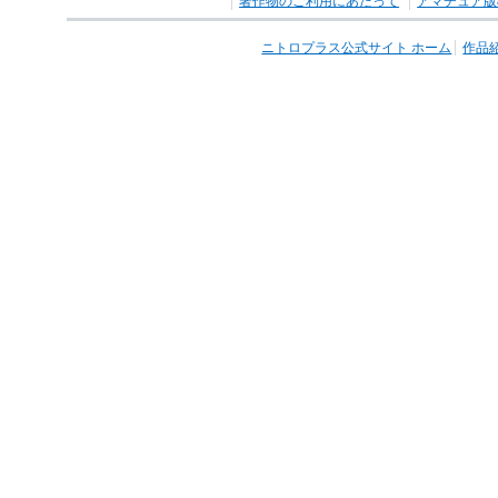
著作物のご利用にあたって
アマチュア版
ニトロプラス公式サイト ホーム
作品