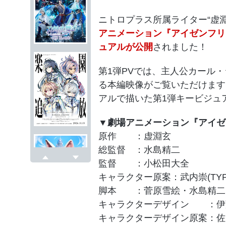
ニトロプラス所属ライター“虚
アニメーション『アイゼンフリ
ュアルが公開
されました！
第1弾PVでは、主人公カール
る本編映像がご覧いただけます
アルで描いた第1弾キービジュ
▼劇場アニメーション『アイゼ
原作 ：虚淵玄
総監督 ：水島精二
監督 ：小松田大全
戻る
次へ
キャラクター原案：武内崇(TYPE
脚本 ：菅原雪絵・水島精二
キャラクターデザイン ：伊
キャラクターデザイン原案：佐