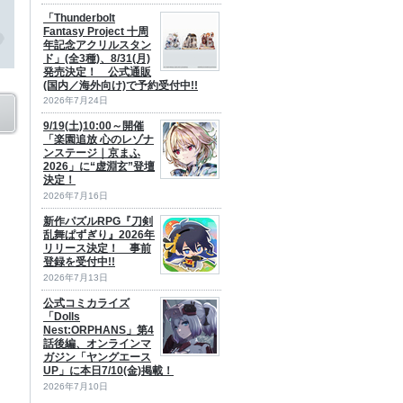
「Thunderbolt
Fantasy Project 十周
年記念アクリルスタン
ド」(全3種)、8/31(月)
発売決定！ 公式通販
(国内／海外向け)で予約受付中!!
2026年7月24日
9/19(土)10:00～開催
「楽園追放 心のレゾナ
ンステージ｜京まふ
2026」に“虚淵玄”登壇
決定！
2026年7月16日
新作パズルRPG『刀剣
乱舞ぱずぎり』2026年
リリース決定！ 事前
登録を受付中!!
2026年7月13日
公式コミカライズ
「Dolls
Nest:ORPHANS」第4
話後編、オンラインマ
ガジン「ヤングエース
UP」に本日7/10(金)掲載！
2026年7月10日