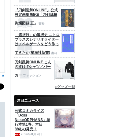
『刀剣乱舞ONLINE』公式
設定画集第5弾「刀剣乱舞
絢爛図録 五」
書籍
「選択肢」の選択史 ニトロ
プラスのシナリオライター
はノベルゲームをどう作っ
てきたか(星海社新書)
書籍
刀剣乱舞ONLINE こん
のすけ Tシャツ／パー
▲
カー
ファッション
»グッズ一覧
公式コミカライズ
「Dolls
Nest:ORPHANS」単
行本第1巻、本日
8/4(火)発売！
2026年8月 4日