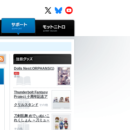
サポート
モットニトロ
Dolls Nest:ORPHANS(1)
書籍
Thunderbolt Fantasy
Project 十周年記念ア
クリルスタンド
その他
刀剣乱舞 めでぃぬいこ
れくしょん ～刀ミュ～
その他