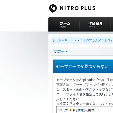
ニトロプラス公式
作品紹介
サイト ホーム
ホーム
>
サポート
>
ニトロプラス／ニトロ
セーブデータが見つからない
セーブデータはApplication Data
下記方法にてセーブフォルダを開くこ
１：スタート画面やデスクトップなどで
２：「ファイル名を指定して実行」とい
択してください。
※検索文字は全て半角で入力してくだ