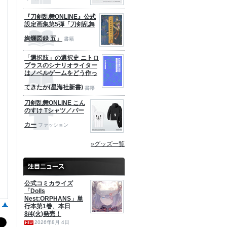
『刀剣乱舞ONLINE』公式
設定画集第5弾「刀剣乱舞
絢爛図録 五」
書籍
「選択肢」の選択史 ニトロ
プラスのシナリオライター
はノベルゲームをどう作っ
てきたか(星海社新書)
書籍
刀剣乱舞ONLINE こん
のすけ Tシャツ／パー
カー
ファッション
»グッズ一覧
公式コミカライズ
「Dolls
Nest:ORPHANS」単
▲
行本第1巻、本日
8/4(火)発売！
2026年8月 4日