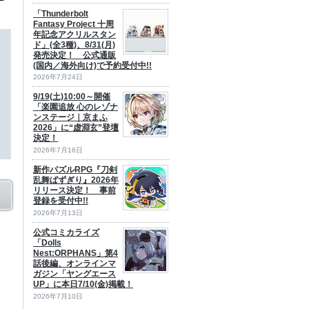
「Thunderbolt
Fantasy Project 十周
年記念アクリルスタン
ド」(全3種)、8/31(月)
発売決定！ 公式通販
(国内／海外向け)で予約受付中!!
2026年7月24日
9/19(土)10:00～開催
「楽園追放 心のレゾナ
ンステージ｜京まふ
2026」に“虚淵玄”登壇
決定！
2026年7月16日
新作パズルRPG『刀剣
乱舞ぱずぎり』2026年
リリース決定！ 事前
登録を受付中!!
2026年7月13日
公式コミカライズ
「Dolls
Nest:ORPHANS」第4
話後編、オンラインマ
ガジン「ヤングエース
UP」に本日7/10(金)掲載！
2026年7月10日