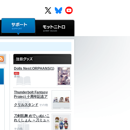
サポート
モットニトロ
Dolls Nest:ORPHANS(1)
書籍
Thunderbolt Fantasy
Project 十周年記念ア
クリルスタンド
その他
刀剣乱舞 めでぃぬいこ
れくしょん ～刀ミュ～
その他