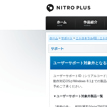
ニトロプラス公式
作品紹介
サイト ホーム
ホーム
>
サポート
>
ニトロキラル(旧：ニトロ
ユーザーサポート対象外となる
ユーザーサポートID（シリアルコー
動作対応OSがWindows 8.1ま
予めご了承ください。
▼ユーザーサポート対象外製品一覧
『咎狗の血』 初回/通常/Vista/7対応