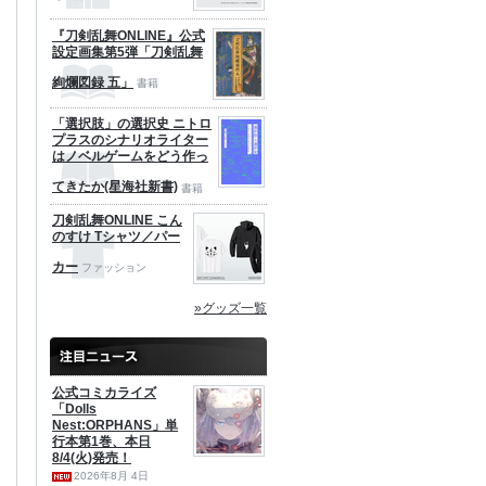
『刀剣乱舞ONLINE』公式
設定画集第5弾「刀剣乱舞
絢爛図録 五」
書籍
「選択肢」の選択史 ニトロ
プラスのシナリオライター
はノベルゲームをどう作っ
てきたか(星海社新書)
書籍
刀剣乱舞ONLINE こん
のすけ Tシャツ／パー
カー
ファッション
»グッズ一覧
公式コミカライズ
「Dolls
Nest:ORPHANS」単
行本第1巻、本日
8/4(火)発売！
2026年8月 4日