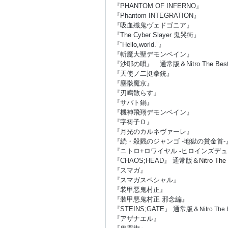
『PHANTOM OF INFERNO』
『Phantom INTEGRATION』
『吸血殲鬼ヴェドゴニア』
『The Cyber Slayer 鬼哭街』
『“Hello,world.”』
『斬魔大聖デモンベイン』
『沙耶の唄』 通常版＆Nitro The Best!
『天使ノ二挺拳銃』
『塵骸魔京』
『刃鳴散らす』
『サバト鍋』
『機神飛翔デモンベイン』
『字祷子Ｄ』
『月光のカルネヴァーレ』
『続・殺戮のジャンゴ -地獄の賞金首-
『ニトロ+ロワイヤル -ヒロインズデュ
『CHAOS;HEAD』 通常版＆
Nitro The
『スマガ』
『スマガスペシャル』
『装甲悪鬼村正』
『装甲悪鬼村正 邪念編』
『STEINS;GATE』 通常版＆
Nitro The 
『アザナエル』