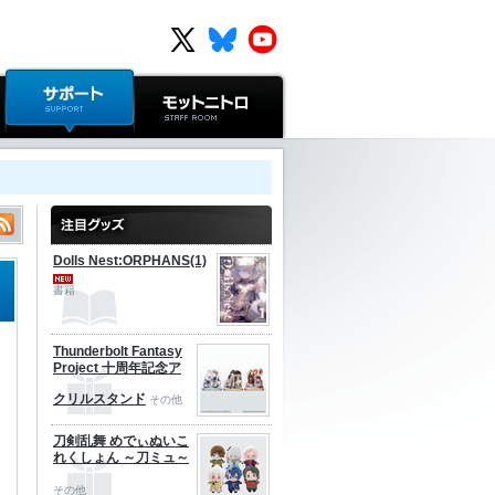
サポート
モットニトロ
Dolls Nest:ORPHANS(1)
書籍
Thunderbolt Fantasy
Project 十周年記念ア
クリルスタンド
その他
刀剣乱舞 めでぃぬいこ
れくしょん ～刀ミュ～
その他