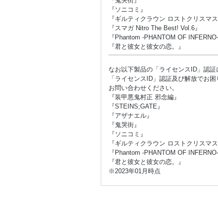
『鬼哭街』
『ソニコミ』
『ギルティクラウン ロストクリスマ
『スマガ Nitro The Best! Vol.6』
『Phantom -PHANTOM OF INFERNO
『君と彼女と彼女の恋。』
なお以下製品の「ライセンスID」認
「ライセンスID」認証及び解放でお
お問い合わせください。
『装甲悪鬼村正 邪念編』
『STEINS;GATE』
『アザナエル』
『鬼哭街』
『ソニコミ』
『ギルティクラウン ロストクリスマ
『Phantom -PHANTOM OF INFERNO
『君と彼女と彼女の恋。』
※2023年01月時点