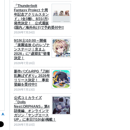
「Thunderbolt
Fantasy Project 十周
年記念アクリルスタン
ド」(全3種)、8/31(月)
発売決定！ 公式通販
(国内／海外向け)で予約受付中!!
2026年7月24日
9/19(土)10:00～開催
「楽園追放 心のレゾナ
ンステージ｜京まふ
2026」に“虚淵玄”登壇
決定！
2026年7月16日
新作パズルRPG『刀剣
乱舞ぱずぎり』2026年
リリース決定！ 事前
登録を受付中!!
2026年7月13日
公式コミカライズ
「Dolls
Nest:ORPHANS」第4
話後編、オンラインマ
▲
ガジン「ヤングエース
UP」に本日7/10(金)掲載！
2026年7月10日