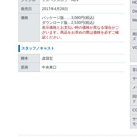
ジャンル
サスペンスホラーADV
H
発売日
2017年4月28日
Di
価格
パッケージ版……3,080円(税込)
Me
ダウンロード版…2,530円(税込)
表示価格とお支払い時の価格が異なる場合がご
ざいます。商品をお求めの際は価格を必ずご確
画
認ください。
ズ
V
スタッフ／キャスト
脚本
虚淵玄
原画
中央東口
音
サ
メ
回
ド
C
サ
モ