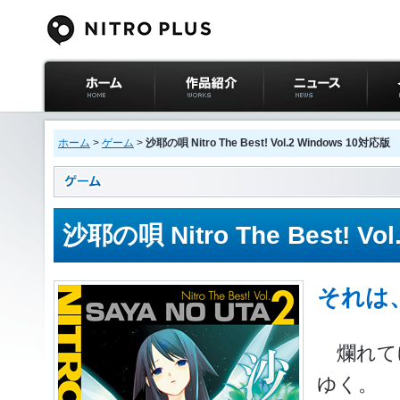
ニトロプラス公式
作品紹介
ニュース
イベ
サイト ホーム
ホーム
>
ゲーム
>
沙耶の唄 Nitro The Best! Vol.2 Windows 10対応版
沙耶の唄 Nitro The Best! Vo
それは
爛れて
ゆく。