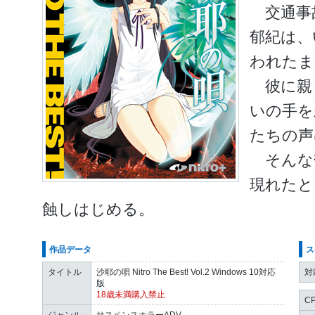
交通事
郁紀は、
われたま
彼に親
いの手を
たちの声
そんな
現れたと
蝕しはじめる。
作品データ
ス
タイトル
沙耶の唄 Nitro The Best! Vol.2 Windows 10対応
対
版
18歳未満購入禁止
C