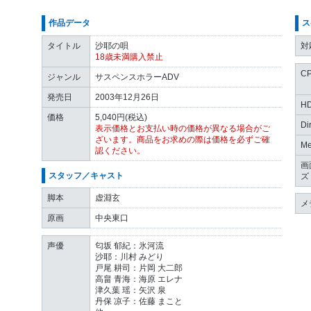
作品データ
ス
タイトル
沙耶の唄
対
18歳未満購入禁止
C
ジャンル
サスペンスホラーADV
発売日
2003年12月26日
H
価格
5,040円(税込)
Di
表示価格とお支払い時の価格が異なる場合がご
ざいます。商品をお求めの際は価格を必ずご確
Me
認ください。
画
スタッフ／キャスト
ズ
脚本
虚淵玄
メ
原画
中央東口
声優
匂坂 郁紀：氷河流
沙耶：川村 みどり
戸尾 耕司：片岡 大二郎
高畠 青海：海原 エレナ
津久葉 瑶：矢沢 泉
丹保 凉子：佐藤 まこと