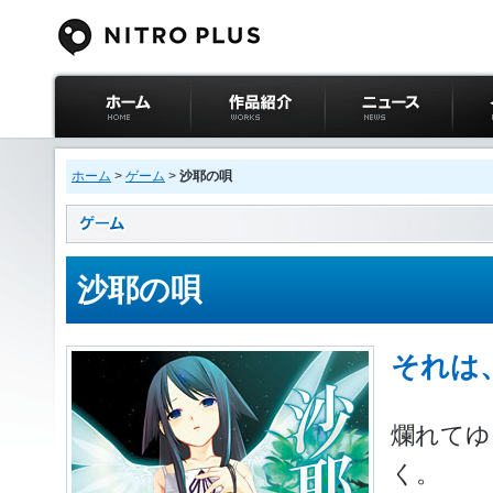
ニトロプラス公式
作品紹介
ニュース
イベ
サイト ホーム
ホーム
>
ゲーム
>
沙耶の唄
沙耶の唄
それは
爛れてゆ
く。