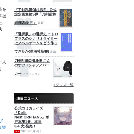
時を
『刀剣乱舞ONLINE』公式
設定画集第5弾「刀剣乱舞
掌握
た。
絢爛図録 五」
書籍
執
「選択肢」の選択史 ニトロ
プラスのシナリオライター
はノベルゲームをどう作っ
てきたか(星海社新書)
書籍
刀剣乱舞ONLINE こん
一人
のすけ Tシャツ／パー
け
カー
ファッション
»グッズ一覧
公式コミカライズ
「Dolls
Nest:ORPHANS」単
侠片
行本第1巻、本日
8/4(火)発売！
復讐
2026年8月 4日