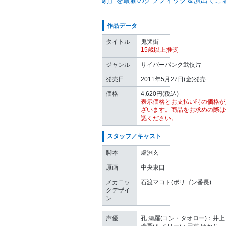
劇」を最新のグラフィック＆演出でご堪
作品データ
タイトル
鬼哭街
15歳以上推奨
ジャンル
サイバーパンク武侠片
発売日
2011年5月27日(金)発売
価格
4,620円(税込)
表示価格とお支払い時の価格が
ざいます。商品をお求めの際は
認ください。
スタッフ／キャスト
脚本
虚淵玄
原画
中央東口
メカニッ
石渡マコト(ポリゴン番長)
クデザイ
ン
声優
孔 濤羅(コン・タオロー)：井上