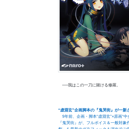
──我はこの一刀に賭ける修羅。
“虚淵玄”企画脚本の『鬼哭街』が一新
9年前、企画・脚本“虚淵玄”×原画“
『鬼哭街』が、フルボイス＆一般対象