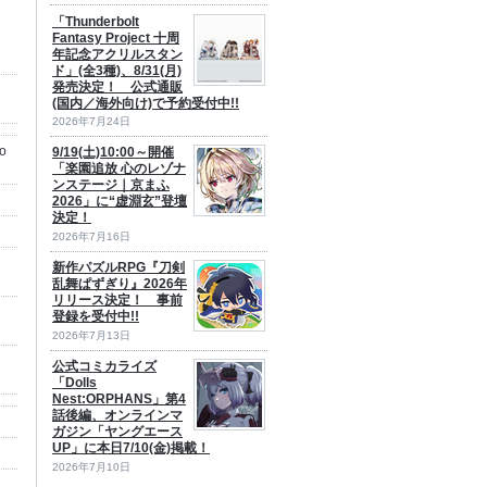
「Thunderbolt
Fantasy Project 十周
年記念アクリルスタン
ド」(全3種)、8/31(月)
発売決定！ 公式通販
(国内／海外向け)で予約受付中!!
2026年7月24日
o
9/19(土)10:00～開催
「楽園追放 心のレゾナ
ンステージ｜京まふ
2026」に“虚淵玄”登壇
決定！
2026年7月16日
新作パズルRPG『刀剣
乱舞ぱずぎり』2026年
リリース決定！ 事前
登録を受付中!!
2026年7月13日
公式コミカライズ
「Dolls
Nest:ORPHANS」第4
話後編、オンラインマ
ガジン「ヤングエース
UP」に本日7/10(金)掲載！
2026年7月10日