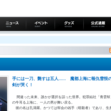
ニュース
イベント
グッズ
公式通販
手には一刀、斃すは五人...... 魔都上海に報仇雪恨
剣が哭く！
間違った未来、誰かが選択を誤った世界。犯罪結社「青雲幇
の牛耳る上海に、一人の男が舞い戻る。
彼の名は孔濤羅。かつては幇会の凶手（暗殺者）であり、生