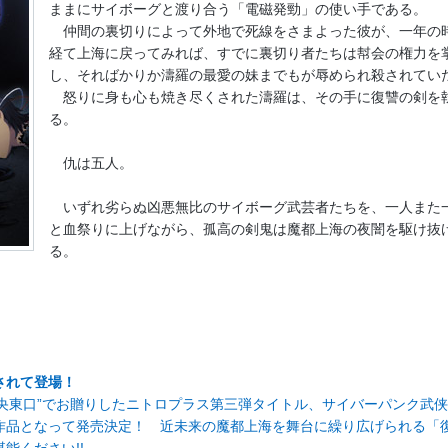
ままにサイボーグと渡り合う「電磁発勁」の使い手である。
仲間の裏切りによって外地で死線をさまよった彼が、一年の
経て上海に戻ってみれば、すでに裏切り者たちは幇会の権力を
し、そればかりか濤羅の最愛の妹までもが辱められ殺されてい
怒りに身も心も焼き尽くされた濤羅は、その手に復讐の剣を
る。
仇は五人。
いずれ劣らぬ凶悪無比のサイボーグ武芸者たちを、一人また
と血祭りに上げながら、孤高の剣鬼は魔都上海の夜闇を駆け抜
る。
されて登場！
中央東口”でお贈りしたニトロプラス第三弾タイトル、サイバーパンク武
作品となって発売決定！ 近未来の魔都上海を舞台に繰り広げられる「