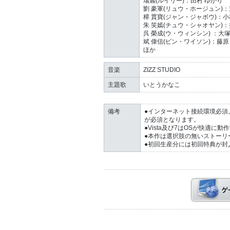
瑞麗(ルイリー)：田村 ゆかり
劉 豪軍(リュウ・ホージュン)：
樟 賈寶(ジャン・ジャボウ)：小
朱 笑嫣(チュウ・シャオヤン)：
呉 榮成(ウ・ウィンシン) ：大塚
斌 偉信(ビン・ワイソン)：藤原
ほか
音楽
ZIZZ STUDIO
主題歌
いとうかなこ
備考
●インターネット接続環境必須
が必須となります。
●Vista及び7はOSが快適に
●本作は選択肢の無いストーリ
●初回生産分には初回特典が封