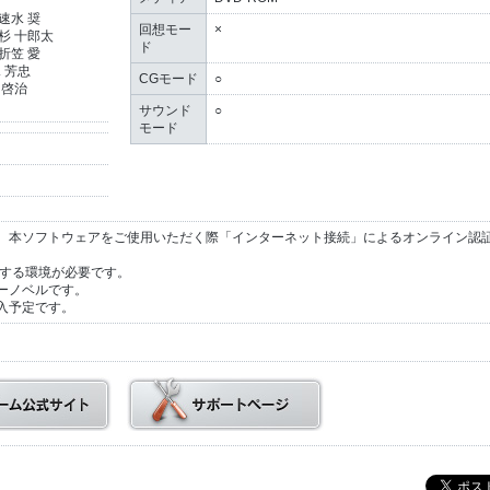
速水 奨
回想モー
×
杉 十郎太
ド
折笠 愛
 芳忠
CGモード
○
 啓治
サウンド
○
モード
。本ソフトウェアをご使用いただく際「インターネット接続」によるオンライン認
動作する環境が必要です。
ーノベルです。
入予定です。