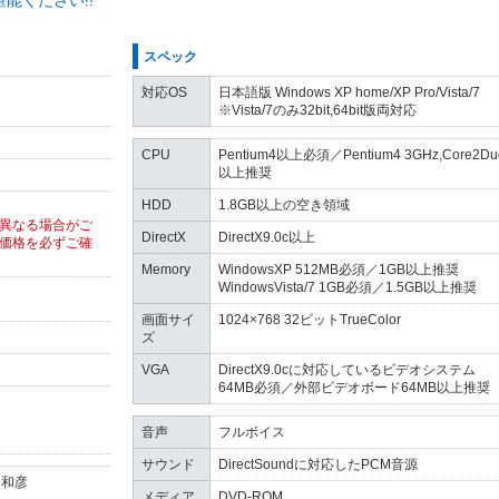
能ください!!
スペック
対応OS
日本語版 Windows XP home/XP Pro/Vista/7
※Vista/7のみ32bit,64bit版両対応
CPU
Pentium4以上必須／Pentium4 3GHz,Core2Du
以上推奨
HDD
1.8GB以上の空き領域
異なる場合がご
DirectX
DirectX9.0c以上
価格を必ずご確
Memory
WindowsXP 512MB必須／1GB以上推奨
WindowsVista/7 1GB必須／1.5GB以上推奨
画面サイ
1024×768 32ビットTrueColor
ズ
VGA
DirectX9.0cに対応しているビデオシステム
64MB必須／外部ビデオボード64MB以上推奨
音声
フルボイス
サウンド
DirectSoundに対応したPCM音源
 和彦
メディア
DVD-ROM