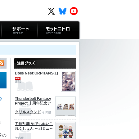
サポート
モットニトロ
Dolls Nest:ORPHANS(1)
書籍
の
Thunderbolt Fantasy
Project 十周年記念ア
クリルスタンド
その他
」
刀剣乱舞 めでぃぬいこ
れくしょん ～刀ミュ～
身の
その他