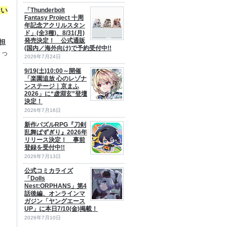
ない
「Thunderbolt
Fantasy Project 十周
年記念アクリルスタン
ド」(全3種)、8/31(月)
発売決定！ 公式通販
担
(国内／海外向け)で予約受付中!!
よっ
2026年7月24日
9/19(土)10:00～開催
「楽園追放 心のレゾナ
ンステージ｜京まふ
2026」に“虚淵玄”登壇
決定！
2026年7月16日
新作パズルRPG『刀剣
乱舞ぱずぎり』2026年
リリース決定！ 事前
登録を受付中!!
2026年7月13日
公式コミカライズ
「Dolls
Nest:ORPHANS」第4
話後編、オンラインマ
ガジン「ヤングエース
UP」に本日7/10(金)掲載！
2026年7月10日