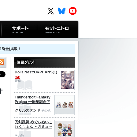
サポート
モットニトロ
15(金)掲載！
Dolls Nest:ORPHANS(1)
書籍
オ
Thunderbolt Fantasy
Project 十周年記念ア
クリルスタンド
その他
刀剣乱舞 めでぃぬいこ
れくしょん ～刀ミュ～
その他