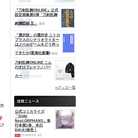
『刀剣乱舞ONLINE』公式
設定画集第5弾「刀剣乱舞
絢爛図録 五」
書籍
「選択肢」の選択史 ニトロ
プラスのシナリオライター
はノベルゲームをどう作っ
てきたか(星海社新書)
書籍
刀剣乱舞ONLINE こん
のすけ Tシャツ／パー
カー
ファッション
»グッズ一覧
けカ
公式コミカライズ
「Dolls
子
Nest:ORPHANS」単
載
さ
行本第1巻、本日
8/4(火)発売！
2026年8月 4日