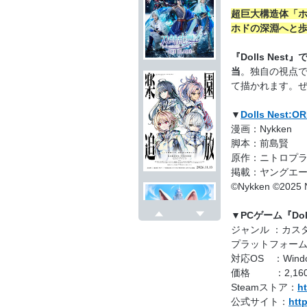
超巨大構造体「ホ
ホドの深淵へと
『Dolls Ne
当
。独自の視点で
て描かれます。
▼
Dolls Nes
漫画：Nykken
脚本：前島賢
原作：ニトロプ
掲載：ヤングエー
©Nykken ©2025
▼PCゲーム『Dol
戻る
次へ
ジャンル ：カス
プラットフォーム：
対応OS ：Window
価格 ：2,160
Steamストア：
h
公式サイト：
htt