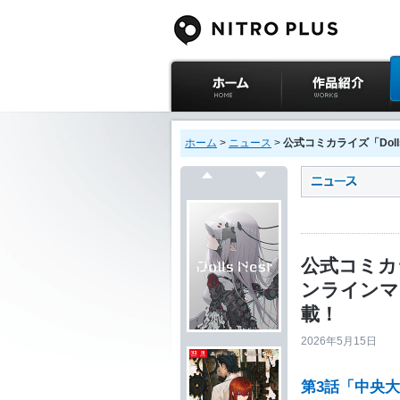
ニトロプラス公式
作品紹介
サイト ホーム
ホーム
>
ニュース
>
公式コミカライズ「Doll
戻る
次へ
公式コミカラ
ンラインマ
載！
2026年5月15日
第3話「中央