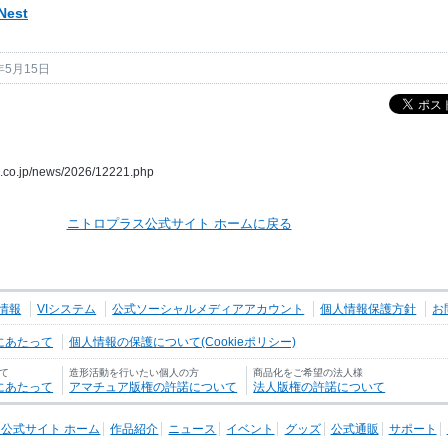
Nest
年5月15日
us.co.jp/news/2026/12221.php
ニトロプラス公式サイト ホームに戻る
情報
VIシステム
公式ソーシャルメディアアカウント
個人情報保護方針
お
にあたって
個人情報の保護について(Cookieポリシー)
て
造形活動を行いたい個人の方
商品化をご希望の法人様
にあたって
アマチュア版権の許諾について
法人版権の許諾について
公式サイト ホーム
作品紹介
ニュース
イベント
グッズ
公式通販
サポート