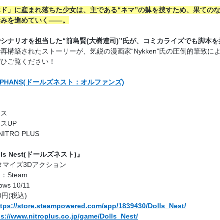
ド」に産まれ落ちた少女は、主である“ネマ”の躰を捜すため、果ての
歩みを進めていく――。
st』でシナリオを担当した“前島賢(大樹連司)”氏が、コミカライズでも脚本を
再構築されたストーリーが、気鋭の漫画家“Nykken”氏の圧倒的筆致に
ぜひご覧ください！
t:ORPHANS(ドールズネスト：オルファンズ)
ラス
スUP
 NITRO PLUS
ls Nest(ドールズネスト)』
タマイズ3Dアクション
Steam
s 10/11
円(税込)
ttps://store.steampowered.com/app/1839430/Dolls_Nest/
ps://www.nitroplus.co.jp/game/Dolls_Nest/