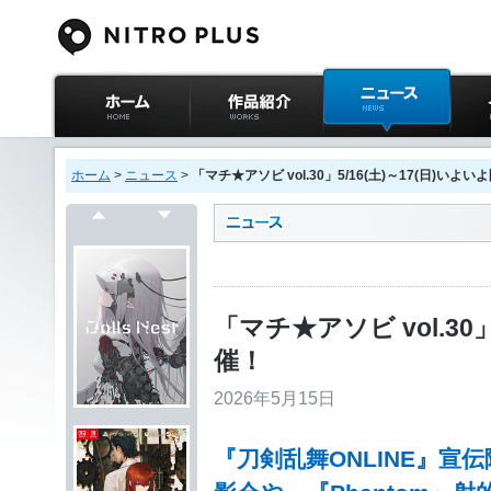
ニトロプラス公式
作品紹介
ニュース
イベ
サイト ホーム
ホーム
>
ニュース
>
「マチ★アソビ vol.30」5/16(土)～17(日)いよい
戻る
次へ
「マチ★アソビ vol.30」
催！
2026年5月15日
『刀剣乱舞ONLINE』宣