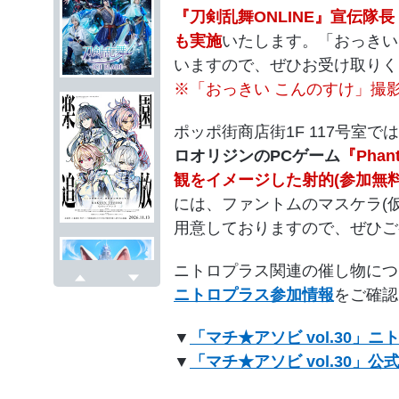
『刀剣乱舞ONLINE』宣伝隊
も実施
いたします。「おっきい
いますので、ぜひお受け取りく
※「おっきい こんのすけ」撮影
ポッポ街商店街1F 117号室で
ロオリジンのPCゲーム
『Phan
観をイメージした射的(参加無料
には、ファントムのマスケラ(
用意しておりますので、ぜひご
ニトロプラス関連の催し物につ
ニトロプラス参加情報
をご確認
戻る
次へ
▼
「マチ★アソビ vol.30」
▼
「マチ★アソビ vol.30」公