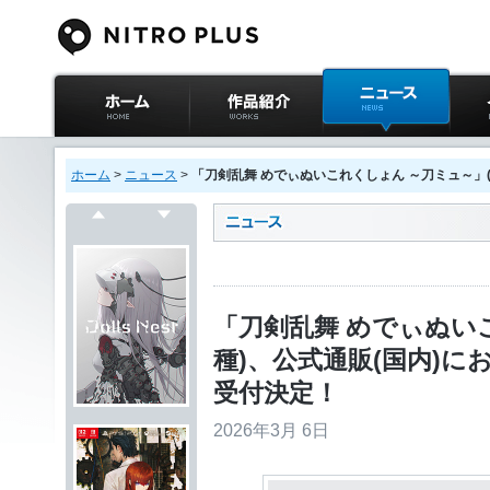
ニトロプラス公式
作品紹介
ニュース
イベ
サイト ホーム
ホーム
>
ニュース
>
「刀剣乱舞 めでぃぬいこれくしょん ～刀ミュ～」(全6
戻る
次へ
「刀剣乱舞 めでぃぬい
種)、公式通販(国内)におい
受付決定！
2026年3月 6日