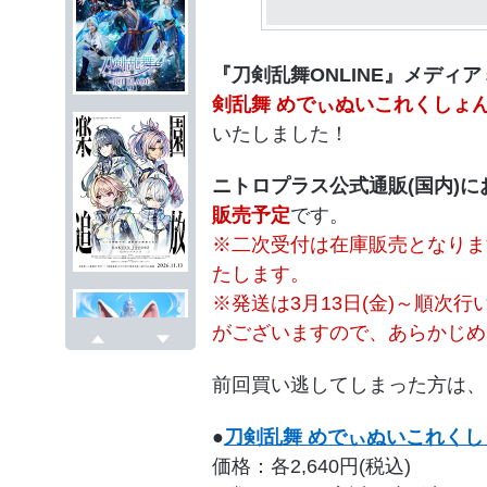
『刀剣乱舞ONLINE』メディ
剣乱舞 めでぃぬいこれくしょん
いたしました！
ニトロプラス公式通販(国内)に
販売予定
です。
※二次受付は在庫販売となりま
たします。
※発送は3月13日(金)～順次
がございますので、あらかじめ
戻る
次へ
前回買い逃してしまった方は、
●
刀剣乱舞 めでぃぬいこれくしょ
価格：各2,640円(税込)