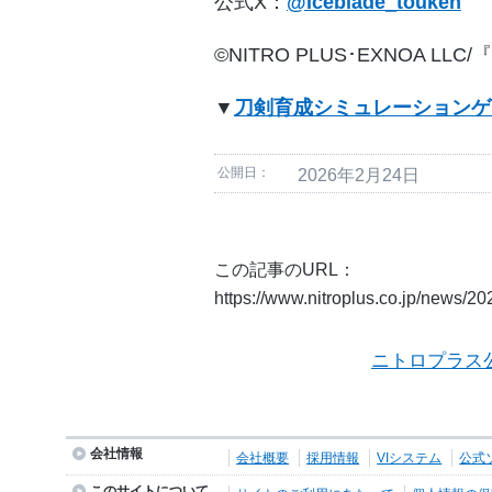
公式X：
@iceblade_touken
©NITRO PLUS･EXNOA LLC
▼
刀剣育成シミュレーションゲー
公開日：
2026年2月24日
この記事のURL：
https://www.nitroplus.co.jp/news/2
ニトロプラス
会社情報
会社概要
採用情報
VIシステム
公式
このサイトについて