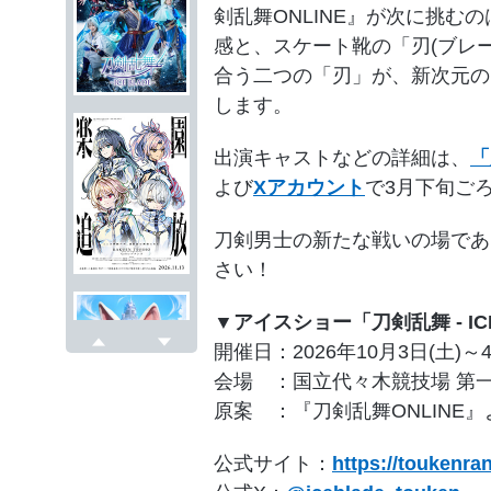
剣乱舞ONLINE』が次に挑む
感と、スケート靴の「刃(ブレ
合う二つの「刃」が、新次元の
します。
出演キャストなどの詳細は、
「
よび
Xアカウント
で3月下旬ご
刀剣男士の新たな戦いの場であ
さい！
▼アイスショー「刀剣乱舞 - ICE 
開催日：2026年10月3日(土)～4
戻る
次へ
会場 ：国立代々木競技場 第
原案 ：『刀剣乱舞ONLINE』より(
公式サイト：
https://toukenra