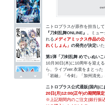
ニトロプラスが原作を担当して
『刀剣乱舞ONLINE』
。ミュー
れる
メディアミックス作品の公
れくしょん」
の発売が決定
いた
第1弾「刀剣乱舞 めでぃぬいこ
10月30日(木)に10周年を迎
ら、ライブver.衣裳をまとっ
「岩融」「今剣」「加州清光」
戻る
次へ
ニトロプラス公式通販(国内)に
20日(月)12:00(正午)の期間
※上記期間内のご注文(銀行振