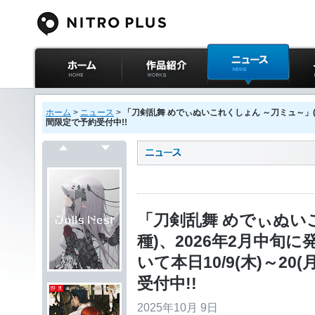
ニトロプラス公式
作品紹介
ニュース
イベ
サイト ホーム
ホーム
>
ニュース
>
「刀剣乱舞 めでぃぬいこれくしょん ～刀ミュ～」(全6種
間限定で予約受付中!!
戻る
次へ
「刀剣乱舞 めでぃぬい
種)、2026年2月中旬
いて本日10/9(木)～20
受付中!!
2025年10月 9日