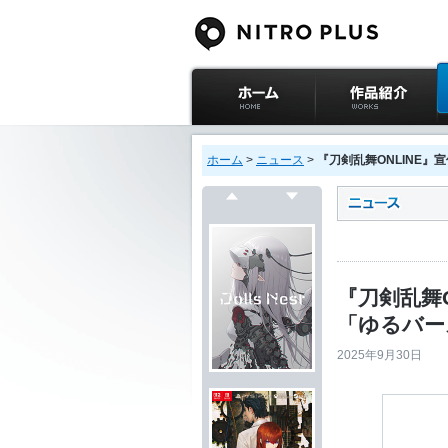
ニトロプラス公式
作品紹介
サイト ホーム
ホーム
>
ニュース
>
『刀剣乱舞ONLINE』
戻る
次へ
『刀剣乱舞
「ゆるバー
2025年9月30日