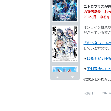
ニトロプラスが
の宣伝隊長「おっ
2025(旧・ゆ
オンライン投票
ださっている皆
「おっきい こん
していますので
▼
ゆるナビ：ゆる
▼
刀剣育成シミュ
©2015 EXNOA L
戻る
次へ
公開日：
2025