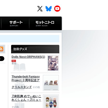
サポート
モットニトロ
Dolls Nest:ORPHANS(1)
書籍
Thunderbolt Fantasy
Project 十周年記念ア
クリルスタンド
その他
刀剣乱舞 めでぃぬいこ
れくしょん ～刀ミュ～
その他