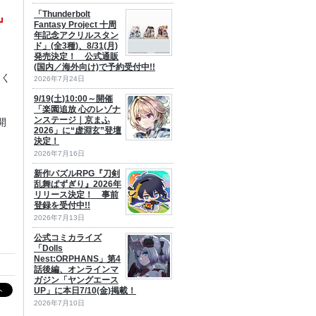
「Thunderbolt
E』
Fantasy Project 十周
年記念アクリルスタン
ド」(全3種)、8/31(月)
発売決定！ 公式通販
(国内／海外向け)で予約受付中!!
てく
2026年7月24日
9/19(土)10:00～開催
「楽園追放 心のレゾナ
ンステージ｜京まふ
開
2026」に“虚淵玄”登壇
決定！
2026年7月16日
新作パズルRPG『刀剣
乱舞ぱずぎり』2026年
リリース決定！ 事前
登録を受付中!!
2026年7月13日
公式コミカライズ
「Dolls
Nest:ORPHANS」第4
話後編、オンラインマ
ガジン「ヤングエース
UP」に本日7/10(金)掲載！
2026年7月10日