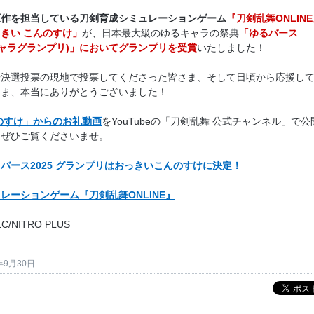
原作を担当している刀剣育成シミュレーションゲーム
『刀剣乱舞ONLIN
きい こんのすけ」
が、日本最大級のゆるキャラの祭典
「ゆるバース
るキャラグランプリ)」においてグランプリを受賞
いたしました！
や決選投票の現地で投票してくださった皆さま、そして日頃から応援し
さま、本当にありがとうございました！
のすけ」からのお礼動画
をYouTubeの「刀剣乱舞 公式チャンネル」で公
、ぜひご覧くださいませ。
バース2025 グランプリはおっきいこんのすけに決定！
レーションゲーム『刀剣乱舞ONLINE』
LC/NITRO PLUS
年9月30日