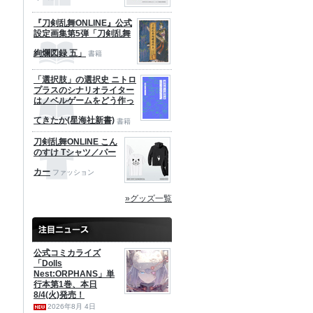
『刀剣乱舞ONLINE』公式
設定画集第5弾「刀剣乱舞
絢爛図録 五」
書籍
「選択肢」の選択史 ニトロ
プラスのシナリオライター
はノベルゲームをどう作っ
てきたか(星海社新書)
書籍
刀剣乱舞ONLINE こん
のすけ Tシャツ／パー
カー
ファッション
»グッズ一覧
公式コミカライズ
「Dolls
Nest:ORPHANS」単
行本第1巻、本日
8/4(火)発売！
2026年8月 4日