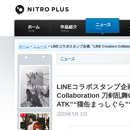
ニトロプラス公式
作品紹介
ニュース
イベ
サイト ホーム
ホーム
>
ニュース
>
LINEコラボスタンプ企画「LINE Creators Col
戻る
次へ
LINEコラボスタンプ企画「L
Collaboration 刀剣
ATK”“猫缶まっしぐら”
2025年5月 2日