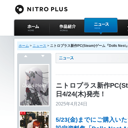
ニトロプラス公式
作品紹介
ニュース
イベ
サイト ホーム
ホーム
>
ニュース
>
ニトロプラス新作PC(Steam)ゲーム『Dolls Nest
戻る
次へ
ニトロプラス新作PC(Ste
日4/24(木)発売！
2025年4月24日
5/23(金)までにご購入