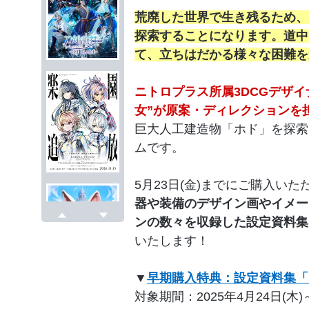
荒廃した世界で生き残るため、
探索することになります。道中
て、立ちはだかる様々な困難を
ニトロプラス所属3DCGデザイ
女”が原案・ディレクションを
巨大人工建造物「ホド」を探索
ムです。
5月23日(金)までにご購入い
器や装備のデザイン画やイメー
ンの数々を収録した設定資料集「Dol
戻る
次へ
いたします！
▼
早期購入特典：設定資料集「Dolls
対象期間：2025年4月24日(木)～