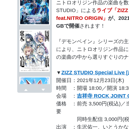
ニトロオリジン作品の楽曲を数
STUDIO」による
ライブ「ZIZZ S
feat.NITRO ORIGIN」
が、202
GBで開催
されます！
『デモンベイン』シリーズの主
により、ニトロオリジン作品に
の楽曲の中から選りすぐりのナ
▼
ZIZZ STUDIO Special Liv
開催日：2021年12月23日(木)
時間 ：開場 18:00／開演 18:3
会場 ：
吉祥寺 ROCK JOINT 
戻る
次へ
価格 ：前売 3,500円(税込)／
要
同時生配信 3,000円(税
出演 ：生沢佑一、いとうかなこ、H