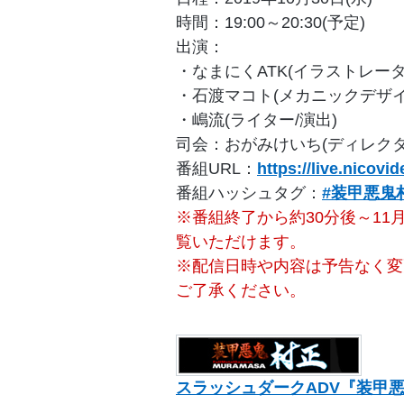
時間：19:00～20:30(予定)
出演：
・なまにくATK(イラストレータ
・石渡マコト(メカニックデザイ
・嶋流(ライター/演出)
司会：おがみけいち(ディレクタ
番組URL：
https://live.nicovi
番組ハッシュタグ：
#装甲悪鬼
※
番組終了から約30分後～11月
覧いただけます。
※配信日時や内容は予告なく変
ご了承ください。
スラッシュダークADV『装甲