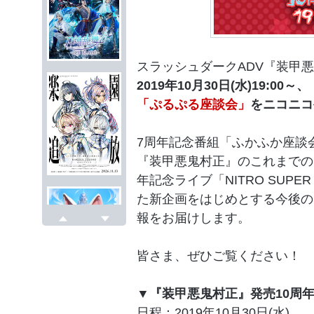
スラッシュダークADV『装甲
2019年10月30日(水)19:00～、
「ぷるぷる座談会」
をニコニコ
7周年記念番組「ふかふか座談
『装甲悪鬼村正』のこれまでの
年記念ライブ「NITRO SUPER S
た新企画をはじめとする今後の
報をお届けします。
戻る
次へ
皆さま、ぜひご覧ください！
▼『装甲悪鬼村正』発売10周
日程：2019年10月30日(水)