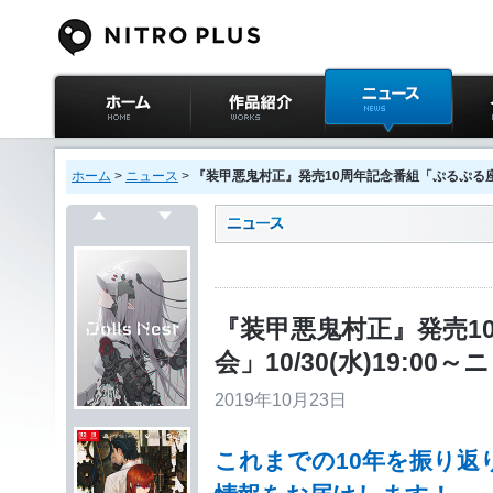
ニトロプラス公式
作品紹介
ニュース
イベ
サイト ホーム
ホーム
>
ニュース
>
『装甲悪鬼村正』発売10周年記念番組「ぷるぷる座談会
戻る
次へ
『装甲悪鬼村正』発売1
会」10/30(水)19:
2019年10月23日
これまでの10年を振り返