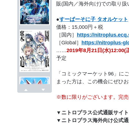
販(国内／海外向け)での取り
●
すーぱーそに子 タオルケット
価格：15,000円＋税
［国内］
https://nitroplus.ecq
［Global］
https://nitroplus-g
……
2019年8月21日(水)12:0
予定
「コミックマーケット96」に
まった方は、この機会にぜひお
戻る
次へ
※数に限りがございます。完売
▼ニトロプラス公式通販サイト
▼ニトロプラス海外向け公式通