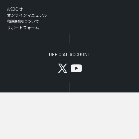
お知らせ
オンラインマニュアル
動画配信について
サポートフォーム
OFFICIAL ACCOUNT
©2025 Valve Corporation. SteamおよびSteamロゴは、米国および／また
はその他の国のValve Corporationの商標および／または登録商標です。