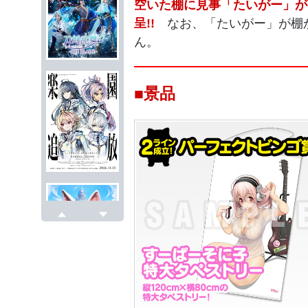
空いた棚に見事「たいがー」が
呈!!
なお、「たいがー」が棚
ん。
■景品
戻る
次へ