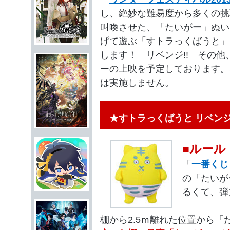
し、絶妙な難易度から多くの挑
叫喚させた、「たいがー」ぬい
げて遊ぶ「すトラっくばうと」
します！ リベンジ!! その他
ーの上映を予定しております。
は実施しません。
★すトラっくばうと リベンジ!
■ルール
「
一番くじ
の「たいが
るくて、弾
棚から2.5ｍ離れた位置から「