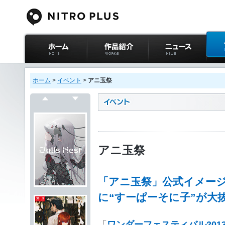
ニトロプラス公式
作品紹介
ニュース
イベ
サイト ホーム
ホーム
>
イベント
>
アニ玉祭
戻る
次へ
アニ玉祭
「アニ玉祭」公式イメー
に“すーぱーそに子”が大
「
ワンダーフェスティバル201