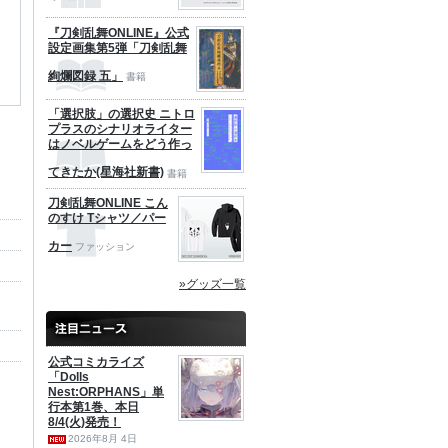
『刀剣乱舞ONLINE』公式
設定画集第5弾「刀剣乱舞
絢爛図録 五」
書籍
「選択肢」の選択史 ニトロ
プラスのシナリオライター
はノベルゲームをどう作っ
てきたか(星海社新書)
書籍
刀剣乱舞ONLINE こん
のすけ Tシャツ／パー
カー
ファッション
»グッズ一覧
公式コミカライズ
「Dolls
Nest:ORPHANS」単
行本第1巻、本日
8/4(火)発売！
2026年8月 4日