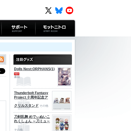
サポート
モットニトロ
Dolls Nest:ORPHANS(1)
書籍
Thunderbolt Fantasy
Project 十周年記念ア
クリルスタンド
その他
刀剣乱舞 めでぃぬいこ
れくしょん ～刀ミュ～
その他