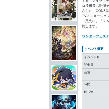
する「アイラブ
ロ造形祭も開催
さらに、GONZO×
TVアニメーション
一足先に、『BLA
施します。
ワンダーフェステ
イベント概要
イベント名
開催日
会場
時間
催し物