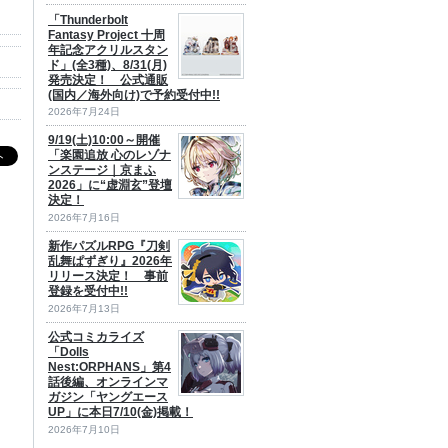
「Thunderbolt
Fantasy Project 十周
年記念アクリルスタン
ド」(全3種)、8/31(月)
発売決定！ 公式通販
(国内／海外向け)で予約受付中!!
2026年7月24日
9/19(土)10:00～開催
「楽園追放 心のレゾナ
ンステージ｜京まふ
2026」に“虚淵玄”登壇
決定！
2026年7月16日
新作パズルRPG『刀剣
乱舞ぱずぎり』2026年
リリース決定！ 事前
登録を受付中!!
2026年7月13日
公式コミカライズ
「Dolls
Nest:ORPHANS」第4
話後編、オンラインマ
ガジン「ヤングエース
UP」に本日7/10(金)掲載！
2026年7月10日