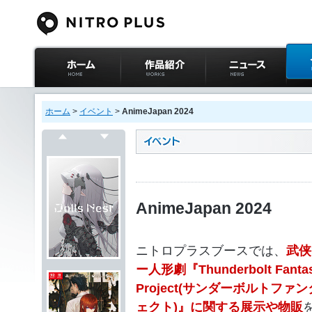
ニトロプラス公式
作品紹介
ニュース
イベ
サイト ホーム
ホーム
>
イベント
>
AnimeJapan 2024
戻る
次へ
AnimeJapan 2024
ニトロプラスブースでは、
武侠
ー人形劇『Thunderbolt Fanta
Project(サンダーボルトファ
ェクト)』に関する展示や物販