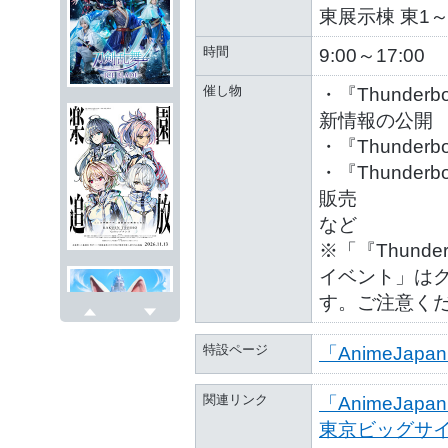
東展示棟 東1
時間
9:00～17:00
催し物
・『Thunderb
新情報の公開
・『Thunderb
・『Thunderb
販売
など
※「『Thunderb
イベント」は
す。ご注意く
戻る
次へ
特設ページ
「AnimeJap
関連リンク
「AnimeJap
東京ビッグサイ