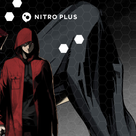
00:00
/
00:00