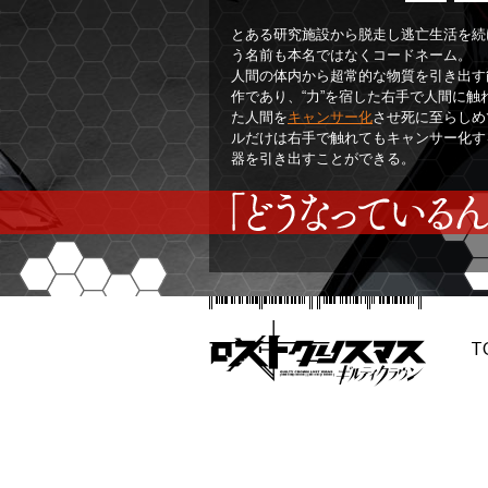
Voice1
とある研究施設から脱走し逃亡生活を続
う名前も本名ではなくコードネーム。
人間の体内から超常的な物質を引き出す
作であり、“力”を宿した右手で人間に
た人間を
キャンサー化
させ死に至らしめ
ルだけは右手で触れてもキャンサー化す
器を引き出すことができる。
T