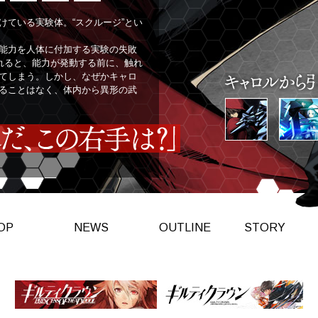
Voice2
Voice3
Voice4
Voice5
けている実験体。“スクルージ”とい
能力を人体に付加する実験の失敗
触れると、能力が発動する前に、触れ
てしまう。しかし、なぜかキャロ
ることはなく、体内から異形の武
OP
NEWS
OUTLINE
STORY