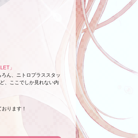
HLET」
ちろん、ニトロプラススタッ
など、ここでしか見れない内
ております！