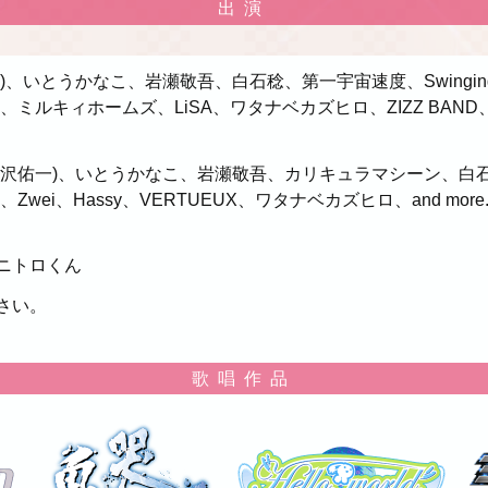
出演
、いとうかなこ、岩瀬敬吾、白石稔、第一宇宙速度、Swinging P
ミルキィホームズ、LiSA、ワタナベカズヒロ、ZIZZ BAND、and
生沢佑一)、いとうかなこ、岩瀬敬吾、カリキュラマシーン、白
多田葵、Zwei、Hassy、VERTUEUX、ワタナベカズヒロ、and more..
ニトロくん
さい。
歌唱作品