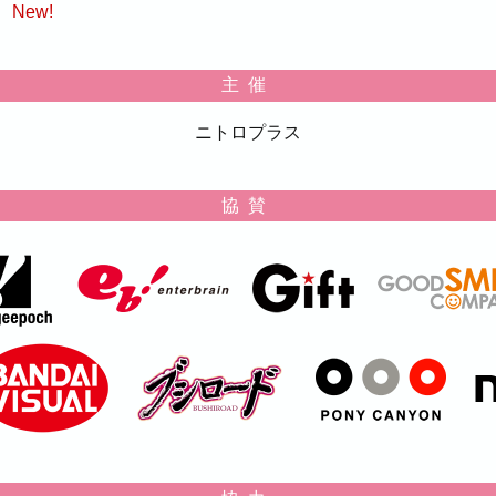
New!
主催
ニトロプラス
協賛