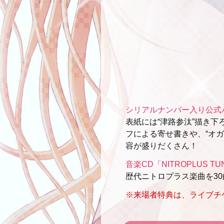
シリアルナンバー入り公式パンフレッ
表紙には“津路参汰”描き
フによる寄せ書きや、“オ
容が盛りだくさん！
音楽CD「NITROPLUS TUN
歴代ニトロプラス楽曲を3
※来場者特典は、ライブチ