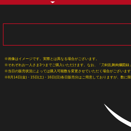
装甲悪鬼村正
すーぱーそに子
ニトロプラス キラル
楽園追放
刀剣乱舞
画像はイメージです。実際とは異なる場合がございます。
それぞれお一人さま3つまでご購入いただけます。なお、「刀剣乱舞絢爛図録
当日の販売状況によっては購入可能数を変更させていただく場合がございます
8月14日(金)・15日(土)・16日(日)各日販売分はご用意しておりますが、