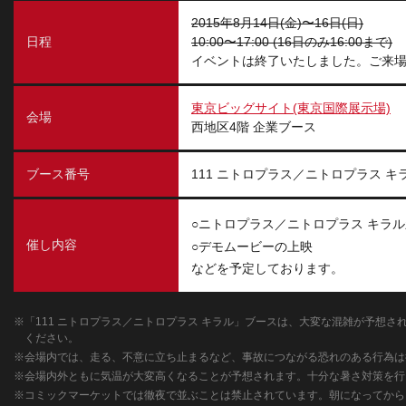
2015年8月14日(金)〜16日(日)
日程
10:00〜17:00 (16日のみ16:00まで)
イベントは終了いたしました。ご来
東京ビッグサイト(東京国際展示場)
会場
西地区4階 企業ブース
ブース番号
111 ニトロプラス／ニトロプラス キ
ニトロプラス／ニトロプラス キラ
催し内容
デモムービーの上映
などを予定しております。
「111 ニトロプラス／ニトロプラス キラル」ブースは、大変な混雑が予想
ください。
会場内では、走る、不意に立ち止まるなど、事故につながる恐れのある行為は
会場内外ともに気温が大変高くなることが予想されます。十分な暑さ対策を行
コミックマーケットでは徹夜で並ぶことは禁止されています。朝になってから