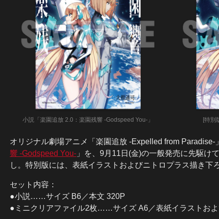
小説「楽園追放 2.0：楽園残響 -Godspeed You-」
[特別
オリジナル劇場アニメ「楽園追放 -Expelled from Par
響 -Godspeed You-
」を、9月11日(金)の一般発売に先駆
し。特別版には、表紙イラストおよびニトロプラス描き下ろ
セット内容：
●小説……サイズ B6／本文 320P
●ミニクリアファイル2枚……サイズ A6／表紙イラストお