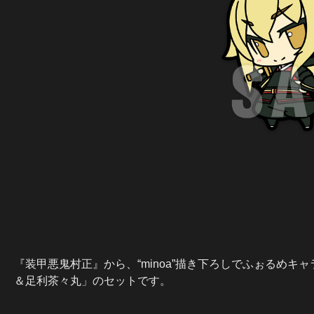
『装甲悪鬼村正』から、“minoa”描き下ろしでふぉるめ
＆足利茶々丸」のセットです。