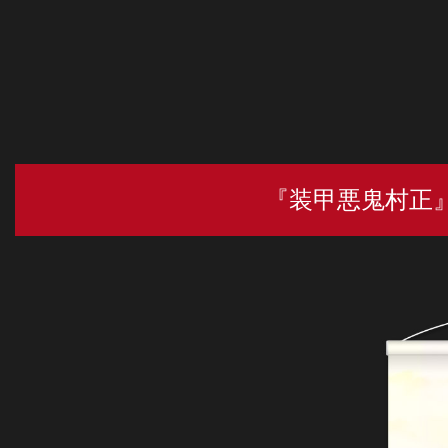
『装甲悪鬼村正