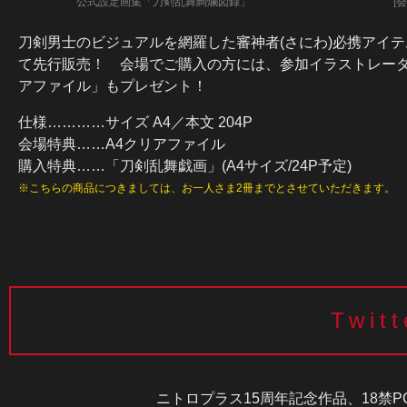
公式設定画集「刀剣乱舞絢爛図録」
[
刀剣男士のビジュアルを網羅した審神者(さにわ)必携アイ
て先行販売！ 会場でご購入の方には、参加イラストレータ
アファイル」もプレゼント！
仕様…………サイズ A4／本文 204P
会場特典……A4クリアファイル
購入特典……「刀剣乱舞戯画」(A4サイズ/24P予定)
こちらの商品につきましては、お一人さま2冊までとさせていただきます。
Twi
ニトロプラス15周年記念作品、18禁P